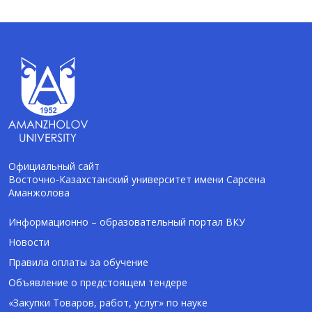
Официальный сайт
Восточно-Казахстанский университет имени Сарсена
Аманжолова
AI-Talapker
Помощник Amanzholov University
Информационно – образовательный портал ВКУ
Новости
Здравствуйте! Я AI-Talapker — помощник
Правила оплаты за обучение
ВКУ им. Сарсена Аманжолова (ВКУ). Отвечу
Объявление о предстоящем тендере
на вопросы о поступлении в бакалавриат,
магистратуру и докторантуру.
«Закупки Товаров, работ, услуг» по науке