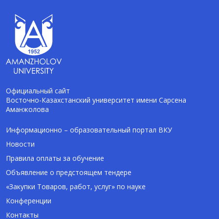
Официальный сайт
Восточно-Казахстанский университет имени Сарсена
Аманжолова
AI-Talapker
Помощник Amanzholov University
Информационно – образовательный портал ВКУ
Новости
Здравствуйте! Я AI-Talapker — помощник
Правила оплаты за обучение
ВКУ им. Сарсена Аманжолова (ВКУ). Отвечу
Объявление о предстоящем тендере
на вопросы о поступлении в бакалавриат,
магистратуру и докторантуру.
«Закупки Товаров, работ, услуг» по науке
Конференции
Контакты