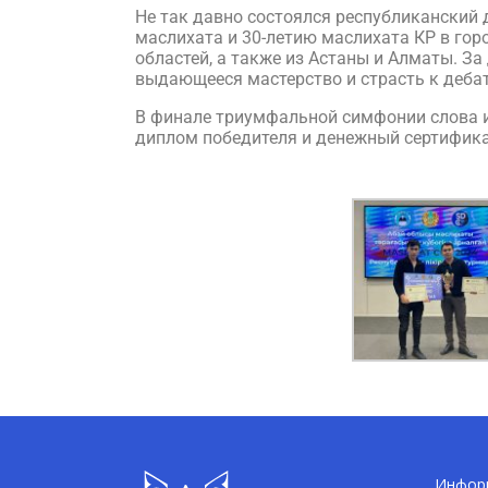
Не так давно состоялся республиканский
маслихата и 30-летию маслихата КР в гор
областей, а также из Астаны и Алматы. З
выдающееся мастерство и страсть к деба
В финале триумфальной симфонии слова и
диплом победителя и денежный сертификат
Информ