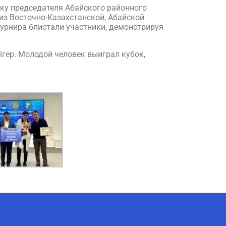
ку председателя Абайского районного
из Восточно-Казахстанской, Абайской
турнира блистали участники, демонстрируя
гер. Молодой человек выиграл кубок,
AI-Talapker
Помощник Amanzholov University