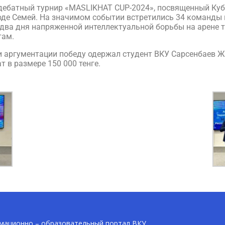
 дебатный турнир «MASLIKHAT CUP-2024», посвященный Куб
оде Семей. На значимом событии встретились 34 команды 
а два дня напряженной интеллектуальной борьбы на арене 
там.
 аргументации победу одержал студент ВКУ Сарсенбаев Жі
 в размере 150 000 тенге.
ационно – образовательный портал ВКУ