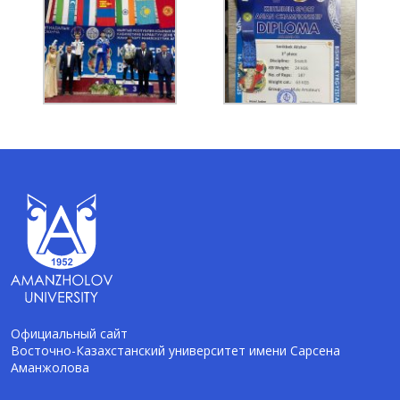
Официальный сайт
Восточно-Казахстанский университет имени Сарсена
Аманжолова
AI-Talapker