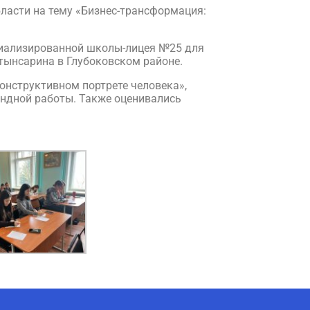
ласти на тему «Бизнес-трансформация:
циализированной школы-лицея №25 для
тынсарина в Глубоковском районе.
онструктивном портрете человека»,
андной работы. Также оценивались
AI-Talapker
Помощник Amanzholov University