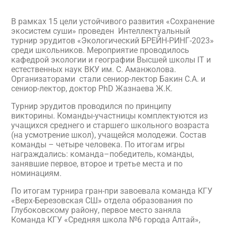
В рамках 15 цели устойчивого развития «Сохранение
экосистем суши» проведен Интеллектуальный
турнир эрудитов «Экологический БРЕЙН-РИНГ-2023»
среди школьников. Мероприятие проводилось
кафедрой экологии и географии Высшей школы IT и
естественных наук ВКУ им. С. Аманжолова.
Организаторами стали сениор-лектор Бакин С.А. и
сениор-лектор, доктор PhD Жазнаева Ж.К.
Турнир эрудитов проводился по принципу
викторины. Команды-участницы комплектуются из
учащихся среднего и старшего школьного возраста
(на усмотрение школ), учащейся молодежи. Состав
команды – четыре человека. По итогам игры
награждались: команда–победитель, команды,
занявшие первое, второе и третье места и по
номинациям.
По итогам турнира гран-при завоевала команда КГУ
«Верх-Березовская СШ» отдела образования по
Глубоковскому району, первое место заняла
Команда КГУ «Средняя школа №6 города Алтай»,