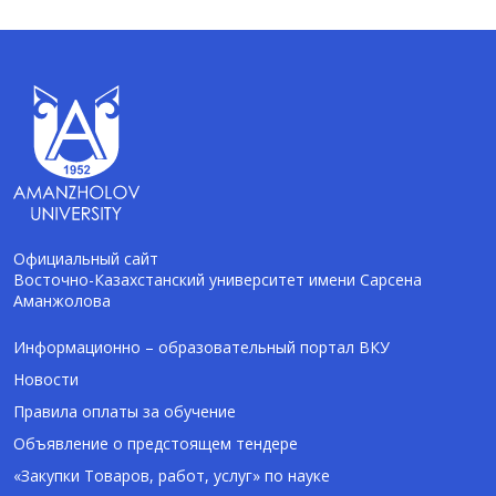
Официальный сайт
Восточно-Казахстанский университет имени Сарсена
Аманжолова
AI-Talapker
Помощник Amanzholov University
Информационно – образовательный портал ВКУ
Новости
Здравствуйте! Я AI-Talapker — помощник
Правила оплаты за обучение
ВКУ им. Сарсена Аманжолова (ВКУ). Отвечу
Объявление о предстоящем тендере
на вопросы о поступлении в бакалавриат,
магистратуру и докторантуру.
«Закупки Товаров, работ, услуг» по науке