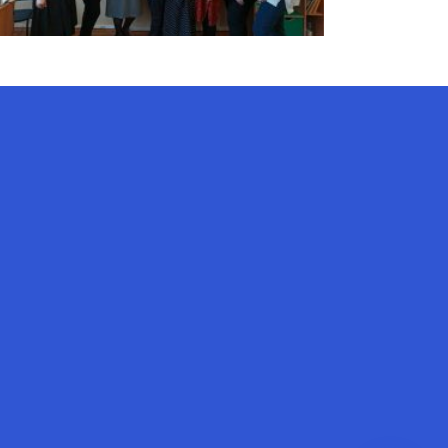
AI-Talapker
Помощник Amanzholov University
Здравствуйте! Я AI-Talapker —
помощник ВКУ им. Сарсена
Аманжолова (ВКУ). Отвечу на
вопросы о поступлении в
бакалавриат, магистратуру и
докторантуру.