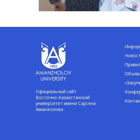
Информ
Новос
Правил
Объявл
«Закуп
Официальный сайт
Конфе
Восточно-Казахстанский
Конта
университет имени Сарсена
Аманжолова