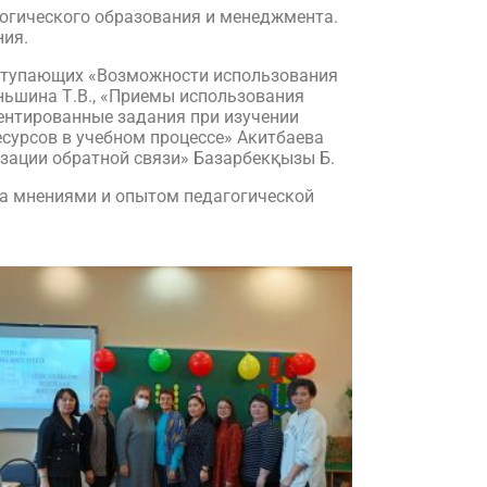
огического образования и менеджмента.
ния.
ыступающих «Возможности использования
аньшина Т.В., «Приемы использования
иентированные задания при изучении
сурсов в учебном процессе» Акитбаева
изации обратной связи» Базарбекқызы Б.
на мнениями и опытом педагогической