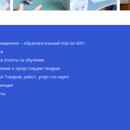
ационно – образовательный портал ВКУ
ти
а оплаты за обучение
ение о предстоящем тендере
ки Товаров, работ, услуг» по науке
ренции
кты