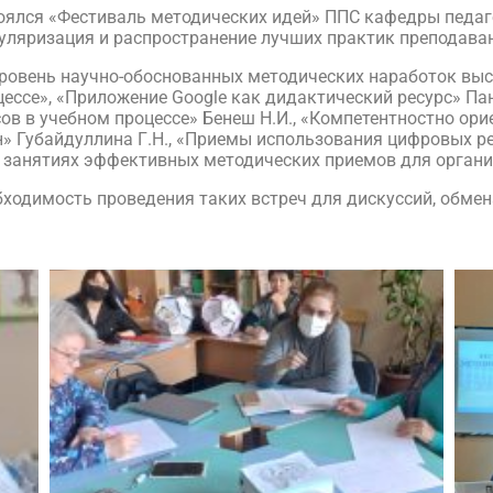
оялся «Фестиваль методических идей» ППС кафедры педаг
ляризация и распространение лучших практик преподава
уровень научно-обоснованных методических наработок в
цессе», «Приложение Google как дидактический ресурс» П
ов в учебном процессе» Бенеш Н.И., «Компетентностно ор
» Губайдуллина Г.Н., «Приемы использования цифровых ре
на занятиях эффективных методических приемов для орган
бходимость проведения таких встреч для дискуссий, обме