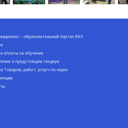
ационно – образовательный портал ВКУ
ти
а оплаты за обучение
ение о предстоящем тендере
ки Товаров, работ, услуг» по науке
ренции
кты