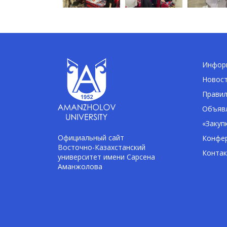
Информ
Новос
Правил
Объявл
«Закуп
Официальный сайт
Конфе
Восточно-Казахстанский
Конта
университет имени Сарсена
Аманжолова