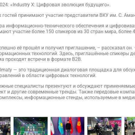
024: «Industry X: Цифровая эволюция будущего».
 гостей принимают участие представители ВКУ им. С. Ама
а информационно-технического обеспечения и цифровизац
т участие более 150 спикеров из 30 стран мира, более 4
спешно её прошёл и получил приглашение, – рассказал он.
ормационных технологий. Здесь, приглашённые спикеры де
ма проходят встречи в формате B2B.
lmaty — это традиционная диалоговая площадка для обсу
равлений в области цифровых технологий.
бежные специалисты презентуют и обсуждают применяемые 
ект и другие современные тренды. Также передовые компан
омплексы, информационные стенды, используемые в медиц