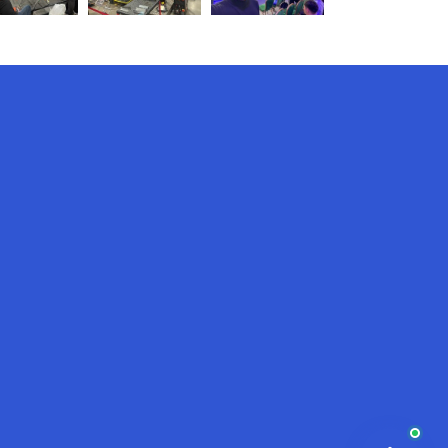
AI-Talapker
Помощник Amanzholov University
Здравствуйте! Я AI-Talapker —
помощник ВКУ им. Сарсена
Аманжолова (ВКУ). Отвечу на
вопросы о поступлении в
бакалавриат, магистратуру и
докторантуру.