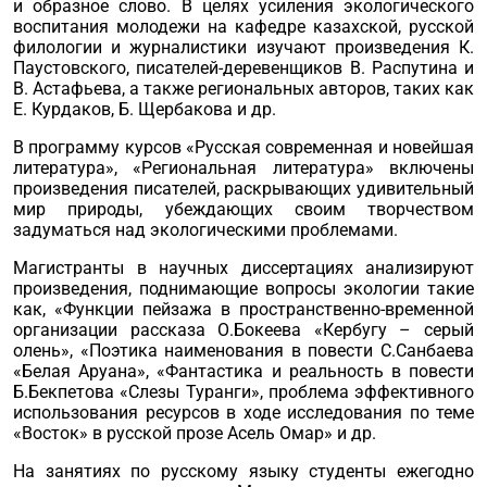
и образное слово. В целях усиления экологического
воспитания молодежи на кафедре казахской, русской
филологии и журналистики изучают произведения К.
Паустовского, писателей-деревенщиков В. Распутина и
В. Астафьева, а также региональных авторов, таких как
Е. Курдаков, Б. Щербакова и др.
В программу курсов «Русская современная и новейшая
литература», «Региональная литература» включены
произведения писателей, раскрывающих удивительный
мир природы, убеждающих своим творчеством
задуматься над экологическими проблемами.
Магистранты в научных диссертациях анализируют
произведения, поднимающие вопросы экологии такие
как, «Функции пейзажа в пространственно-временной
организации рассказа О.Бокеева «Кербугу – серый
олень», «Поэтика наименования в повести С.Санбаева
«Белая Аруана», «Фантастика и реальность в повести
Б.Бекпетова «Слезы Туранги», проблема эффективного
использования ресурсов в ходе исследования по теме
«Восток» в русской прозе Асель Омар» и др.
На занятиях по русскому языку студенты ежегодно