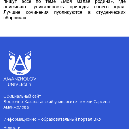
пишут эссе по теме «Моя малая родина», где
описывают уникальность природы своего края.
Лучшие сочинения публикуются в студенческих
сборниках.
Официальный сайт
Восточно-Казахстанский университет имени Сарсена
Аманжолова
AI-Talapker
Помощник Amanzholov University
Информационно – образовательный портал ВКУ
Новости