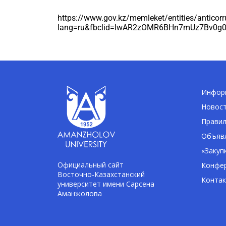
https://www.gov.kz/memleket/entities/anticor
lang=ru&fbclid=IwAR2zOMR6BHn7mUz7Bv0g
Информ
Новос
Правил
Объявл
«Закуп
Официальный сайт
Конфе
Восточно-Казахстанский
Конта
университет имени Сарсена
Аманжолова