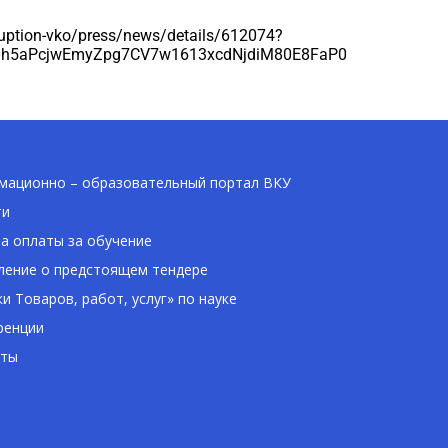
ruption-vko/press/news/details/612074?
0h5aPcjwEmyZpg7CV7w1613xcdNjdiM80E8FaP0
ационно – образовательный портал ВКУ
ти
а оплаты за обучение
ение о предстоящем тендере
ки Товаров, работ, услуг» по науке
ренции
кты