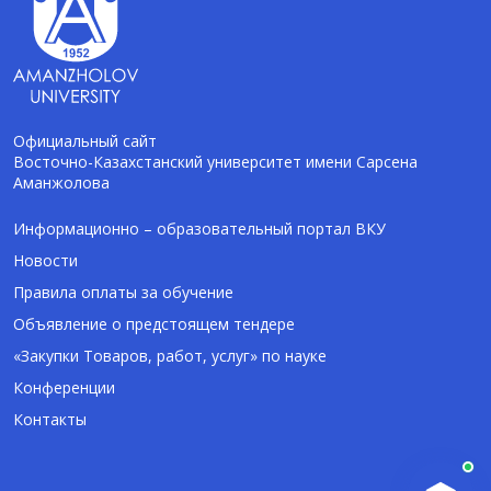
Официальный сайт
Восточно-Казахстанский университет имени Сарсена
Аманжолова
AI-Talapker
Помощник Amanzholov University
Информационно – образовательный портал ВКУ
Новости
Здравствуйте! Я AI-Talapker — помощник
Правила оплаты за обучение
ВКУ им. Сарсена Аманжолова (ВКУ). Отвечу
Объявление о предстоящем тендере
на вопросы о поступлении в бакалавриат,
магистратуру и докторантуру.
«Закупки Товаров, работ, услуг» по науке
Конференции
Контакты