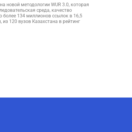
 на новой методологии WUR 3.0, которая
ледовательская среда, качество
 более 134 миллионов ссылок в 16,5
 из 120 вузов Казахстана в рейтинг
AI-Talapker
Помощник Amanzholov University
Здравствуйте! Я AI-Talapker —
помощник ВКУ им. Сарсена
Аманжолова (ВКУ). Отвечу на