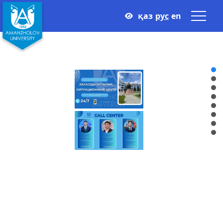
қаз
рус
en