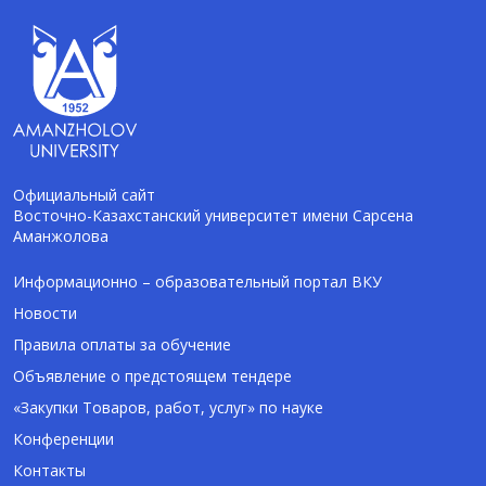
Официальный сайт
Восточно-Казахстанский университет имени Сарсена
Аманжолова
AI-Talapker
Помощник Amanzholov University
Информационно – образовательный портал ВКУ
Новости
Здравствуйте! Я AI-Talapker — помощник
Правила оплаты за обучение
ВКУ им. Сарсена Аманжолова (ВКУ). Отвечу
Объявление о предстоящем тендере
на вопросы о поступлении в бакалавриат,
магистратуру и докторантуру.
«Закупки Товаров, работ, услуг» по науке
Конференции
Контакты