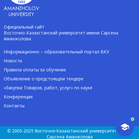
Официальный сайт
Восточно-Казахстанский университет имени Сарсена
Аманжолова
AI-Talapker
Помощник Amanzholov University
Информационно – образовательный портал ВКУ
Новости
Здравствуйте! Я AI-Talapker — помощник
Правила оплаты за обучение
ВКУ им. Сарсена Аманжолова (ВКУ). Отвечу
Объявление о предстоящем тендере
на вопросы о поступлении в бакалавриат,
магистратуру и докторантуру.
«Закупки Товаров, работ, услуг» по науке
Конференции
Контакты
© 2005-2025 Восточно-Казахстанский университет имени
Сарсена Аманжолова