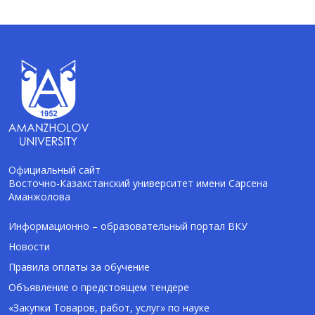
Официальный сайт
Восточно-Казахстанский университет имени Сарсена
Аманжолова
AI-Talapker
Помощник Amanzholov University
Информационно – образовательный портал ВКУ
Новости
Здравствуйте! Я AI-Talapker — помощник
Правила оплаты за обучение
ВКУ им. Сарсена Аманжолова (ВКУ). Отвечу
Объявление о предстоящем тендере
на вопросы о поступлении в бакалавриат,
магистратуру и докторантуру.
«Закупки Товаров, работ, услуг» по науке