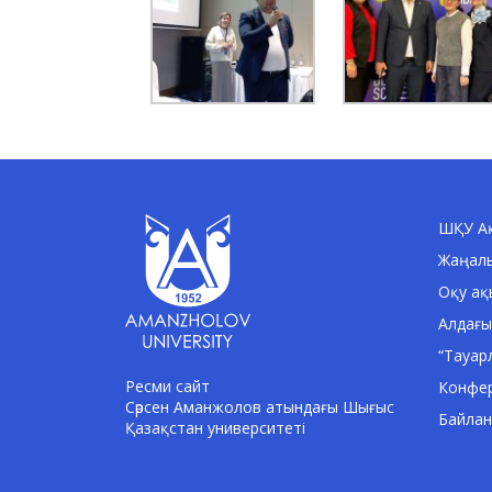
ШҚУ Ақ
Жаңал
Оқу ақ
Алдағы
“Тауар
Ресми сайт
Конфе
Сәрсен Аманжолов атындағы Шығыс
Байла
Қазақстан университеті