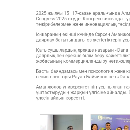
2025 жылғы 15–17-қазан аралығында Алма
Congress-2025 өтуде. Конгресс аясында т
тәжірибелермен және инновациялық тәсілд
Іс-шараның екінші күнінде Сәрсен Аманж
даярлау бағытындағы өз жетістіктерін ұс
Қатысушылардың ерекше назарын «Dana ba
даярлық пен ерекше білім беру қажеттілі
жобасының коммерцияландыру нәтижелер
Басты баяндамаcымен психология және к
сениор-лекторы Рауан Байчинов пен «Dan
Аманжолов университетінің ұсынылған т
ұштастырудың жарқын үлгісіне айналды. Бұ
үлесін айқын көрсетті.