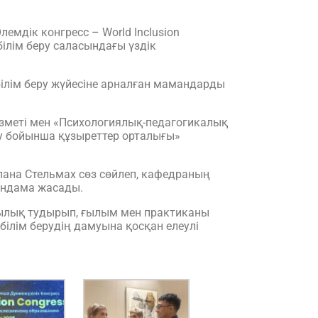
мдік конгресс – World Inclusion
білім беру саласындағы үздік
білім беру жүйесіне арналған мамандарды
ызметі мен «Психологиялық-педагогикалық
ау бойынша құзыреттер орталығы»
ана Стельмах сөз сөйлеп, кафедраның
яндама жасады.
шылық тудырып, ғылым мен практиканы
білім берудің дамуына қосқан елеулі