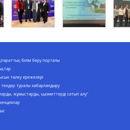
параттық білім беру порталы
ықтар
ысын төлеу ережелері
 тендер туралы хабарландыру
ларды, жұмыстарды, қызметтерді сатып алу”
ренциялар
ныс