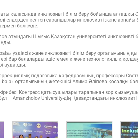
ты қаласында инклюзивті білім беру бойынша алғашқы Әле
үрлі елдерден келген сарапшылар инклюзивті және арнайы 
ермен бөлісуде.
олов атындағы Шығыс Қазақстан университеті инклюзивті 
ынды.
la» үздіксіз және инклюзивті білім беру орталығының қ
ктері бар балаларды әдістемелік және технологиялық қолд
і аударды.
оррекциялық педагогика кафедрасының профессоры Светл
a bala» орталығының жетекшісі Алимa Әліпова қосалқы ба
әжірибесі Конгресс қатысушылары тарапынан зор қызығу
л – Amanzholov University-дің Қазақстандағы инклюзивті 