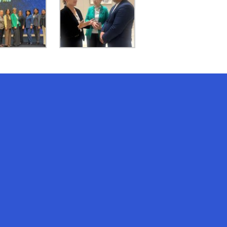
AI-Talapker
Amanzholov University көмекшісі
Сәлем! Мен AI-Talapker — Сәрсен
Аманжолов атындағы Шығыс
Қазақстан университеті (ШҚУ)
көмекшісімін. Бакалавриат,
магистратура, докторантура
туралы сұрақтарыңызға жауап
беремін.