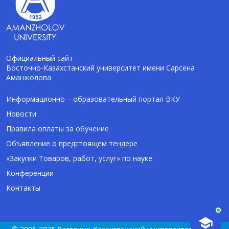
Официальный сайт
Восточно-Казахстанский университет имени Сарсена
Аманжолова
AI-Talapker
Помощник Amanzholov University
Информационно – образовательный портал ВКУ
Новости
Здравствуйте! Я AI-Talapker — помощник
Правила оплаты за обучение
ВКУ им. Сарсена Аманжолова (ВКУ). Отвечу
Объявление о предстоящем тендере
на вопросы о поступлении в бакалавриат,
магистратуру и докторантуру.
«Закупки Товаров, работ, услуг» по науке
Конференции
Контакты