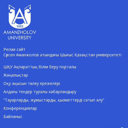
Ресми сайт
Сәрсен Аманжолов атындағы Шығыс Қазақстан университеті
AI-Talapker
Amanzholov University көмекшісі
ШҚУ Ақпараттық білім беру порталы
Жаңалықтар
Сәлем! Мен AI-Talapker — Сәрсен
Аманжолов атындағы Шығыс Қазақстан
Оқу ақысын төлеу ережелері
университеті (ШҚУ) көмекшісімін.
Алдағы тендер туралы хабарландыру
Бакалавриат, магистратура, докторантура
туралы сұрақтарыңызға жауап беремін.
“Тауарларды, жұмыстарды, қызметтерді сатып алу”
Конференциялар
Байланыс