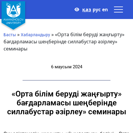
қаз
рус
en
»
»
«Орта білім беруді жаңғырту»
Басты
Хабарландыру
бағдарламасы шеңберінде силлабустар әзірлеу»
семинары
6 маусым 2024
«Орта білім беруді жаңғырту»
бағдарламасы шеңберінде
силлабустар әзірлеу» семинары