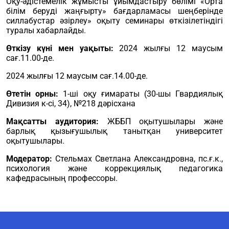
Оқу-әдістемелік жұмысты ұйымдастыру бөлімі «Орта
білім беруді жаңғырту» бағдарламасы шеңберінде
силлабустар әзірлеу» оқыту семинары өткізілетіндігі
туралы хабарлайды.
Өткізу күні мен уақыты:
2024 жылғы 12 маусым
сағ.11.00-де.
2024 жылғы 12 маусым сағ.14.00-де.
Өтетін орны:
1-ші оқу ғимараты (30-шы Гвардиялық
Дивизия к-сі, 34), №218 дәрісхана
Мақсатты аудитория:
ЖББП оқытушылары және
барлық қызығушылық танытқан университет
оқытушылары.
Модератор:
Стельмах Светлана Александровна, пс.ғ.к.,
психология және коррекциялық педагогика
кафедрасының профессоры.