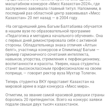
масштабном конкурсе «Мисс Казахстан-2024», где
заслуженно завоевала главный титул. Напомним, в
последний раз областной центр завоевывал «Мисс
Казахстан» 20 лет назад — в 2004 году.
-На сегодняшний день Багым Балтабаева обучается
в нашем вузе по образовательной программе
«Педагогика и методика начального обучения». Она
с первых дней демонстрировала себя с активной
стороны. Обладательница знака отличия «Алтын
белгі», участница конкурсов и Олимпиад! Багым —
пример гармоничного сочетания интеллекта,
навыков, упорства, стремления к перфекционизму,
воспитанности и красоты. Уверен, наша студентка
станет высококлассным профессионалом на своем
поприще, — говорит ректор вуза Мухтар Толеген.
Теперь студентка ВКУ представит Казахстан на
мировой арене в ходе конкурса «Мисс мира».
Отметим, за звание самой красивой девушки страны
боролись 20 претенденток. Всего на конкурс заявки
подали свыше двух тысяч казахстанок.