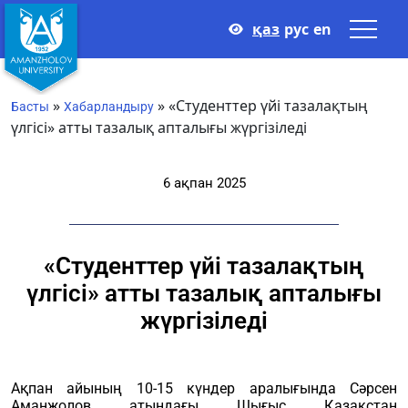
қаз
рус
en
»
»
«Студенттер үйі тазалақтың
Басты
Хабарландыру
үлгісі» атты тазалық апталығы жүргізіледі
6 ақпан 2025
«Студенттер үйі тазалақтың
үлгісі» атты тазалық апталығы
жүргізіледі
Ақпан айының 10-15 күндер аралығында Сәрсен
Аманжолов атындағы Шығыс Қазақстан