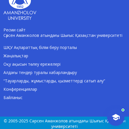
Ресми сайт
Сәрсен Аманжолов атындағы Шығыс Қазақстан университеті
AI-Talapker
Amanzholov University көмекшісі
ШҚУ Ақпараттық білім беру порталы
Жаңалықтар
Сәлем! Мен AI-Talapker — Сәрсен
Аманжолов атындағы Шығыс Қазақстан
Оқу ақысын төлеу ережелері
университеті (ШҚУ) көмекшісімін.
Алдағы тендер туралы хабарландыру
Бакалавриат, магистратура, докторантура
туралы сұрақтарыңызға жауап беремін.
“Тауарларды, жұмыстарды, қызметтерді сатып алу”
Конференциялар
Байланыс
© 2005-2025 Сәрсен Аманжолов атындағы Шығыс Қазақстан
университеті