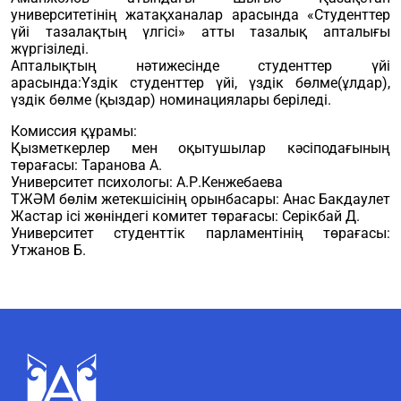
университетінің жатақханалар арасында «Студенттер
үйі тазалақтың үлгісі» атты тазалық апталығы
жүргізіледі.
Апталықтың нәтижесінде студенттер үйі
арасында:Үздік студенттер үйі, үздік бөлме(ұлдар),
үздік бөлме (қыздар) номинациялары беріледі.
Комиссия құрамы:
Қызметкерлер мен оқытушылар кәсіподағының
төрағасы: Таранова А.
Университет психологы: А.Р.Кенжебаева
ТЖӘМ бөлім жетекшісінің орынбасары: Анас Бакдаулет
Жастар ісі жөніндегі комитет төрағасы: Серікбай Д.
Университет студенттік парламентінің төрағасы:
Утжанов Б.