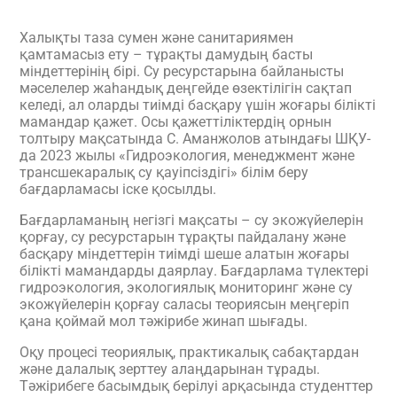
Халықты таза сумен және санитариямен
қамтамасыз ету – тұрақты дамудың басты
міндеттерінің бірі. Су ресурстарына байланысты
мәселелер жаһандық деңгейде өзектілігін сақтап
келеді, ал оларды тиімді басқару үшін жоғары білікті
мамандар қажет. Осы қажеттіліктердің орнын
толтыру мақсатында С. Аманжолов атындағы ШҚУ-
да 2023 жылы «Гидроэкология, менеджмент және
трансшекаралық су қауіпсіздігі» білім беру
бағдарламасы іске қосылды.
Бағдарламаның негізгі мақсаты – су экожүйелерін
қорғау, су ресурстарын тұрақты пайдалану және
басқару міндеттерін тиімді шеше алатын жоғары
білікті мамандарды даярлау. Бағдарлама түлектері
гидроэкология, экологиялық мониторинг және су
экожүйелерін қорғау саласы теориясын меңгеріп
қана қоймай мол тәжірибе жинап шығады.
Оқу процесі теориялық, практикалық сабақтардан
және далалық зерттеу алаңдарынан тұрады.
Тәжірибеге басымдық берілуі арқасында студенттер