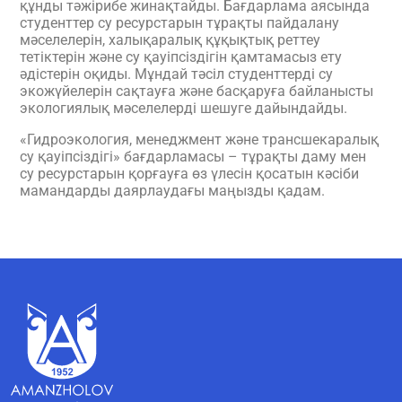
құнды тәжірибе жинақтайды. Бағдарлама аясында
студенттер су ресурстарын тұрақты пайдалану
мәселелерін, халықаралық құқықтық реттеу
тетіктерін және су қауіпсіздігін қамтамасыз ету
әдістерін оқиды. Мұндай тәсіл студенттерді су
экожүйелерін сақтауға және басқаруға байланысты
экологиялық мәселелерді шешуге дайындайды.
«Гидроэкология, менеджмент және трансшекаралық
су қауіпсіздігі» бағдарламасы – тұрақты даму мен
су ресурстарын қорғауға өз үлесін қосатын кәсіби
мамандарды даярлаудағы маңызды қадам.