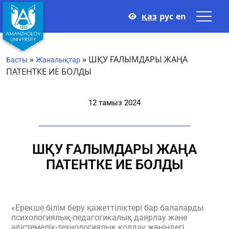
қаз
рус
en
»
»
ШҚУ ҒАЛЫМДАРЫ ЖАҢА
Басты
Жаналықтар
ПАТЕНТКЕ ИЕ БОЛДЫ
12 тамыз 2024
ШҚУ ҒАЛЫМДАРЫ ЖАҢА
ПАТЕНТКЕ ИЕ БОЛДЫ
«Ерекше білім беру қажеттіліктері бар балаларды
психологиялық-педагогикалық даярлау және
әдістемелік-технологиялық қолдау жөніндегі