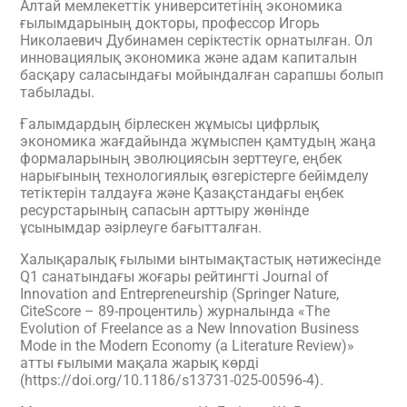
Алтай мемлекеттік университетінің экономика
ғылымдарының докторы, профессор Игорь
Николаевич Дубинамен серіктестік орнатылған. Ол
инновациялық экономика және адам капиталын
басқару саласындағы мойындалған сарапшы болып
табылады.
Ғалымдардың бірлескен жұмысы цифрлық
экономика жағдайында жұмыспен қамтудың жаңа
формаларының эволюциясын зерттеуге, еңбек
нарығының технологиялық өзгерістерге бейімделу
тетіктерін талдауға және Қазақстандағы еңбек
ресурстарының сапасын арттыру жөнінде
ұсынымдар әзірлеуге бағытталған.
Халықаралық ғылыми ынтымақтастық нәтижесінде
Q1 санатындағы жоғары рейтингті Journal of
Innovation and Entrepreneurship (Springer Nature,
CiteScore – 89-процентиль) журналында «The
Evolution of Freelance as a New Innovation Business
Mode in the Modern Economy (a Literature Review)»
атты ғылыми мақала жарық көрді
(https://doi.org/10.1186/s13731-025-00596-4).