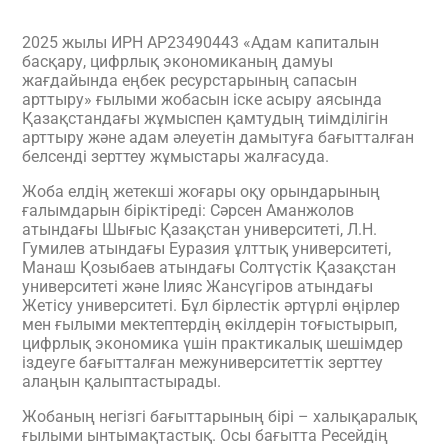
2025 жылы ИРН AP23490443 «Адам капиталын
басқару, цифрлық экономиканың дамуы
жағдайында еңбек ресурстарының сапасын
арттыру» ғылыми жобасын іске асыру аясында
Қазақстандағы жұмыспен қамтудың тиімділігін
арттыру және адам әлеуетін дамытуға бағытталған
белсенді зерттеу жұмыстары жалғасуда.
Жоба елдің жетекші жоғары оқу орындарының
ғалымдарын біріктіреді: Сәрсен Аманжолов
атындағы Шығыс Қазақстан университеті, Л.Н.
Гумилев атындағы Еуразия ұлттық университеті,
Манаш Қозыбаев атындағы Солтүстік Қазақстан
университеті және Ілияс Жансүгіров атындағы
Жетісу университеті. Бұл бірлестік әртүрлі өңірлер
мен ғылыми мектептердің өкілдерін тоғыстырып,
цифрлық экономика үшін практикалық шешімдер
іздеуге бағытталған межуниверситеттік зерттеу
алаңын қалыптастырады.
Жобаның негізгі бағыттарының бірі – халықаралық
ғылыми ынтымақтастық. Осы бағытта Ресейдің