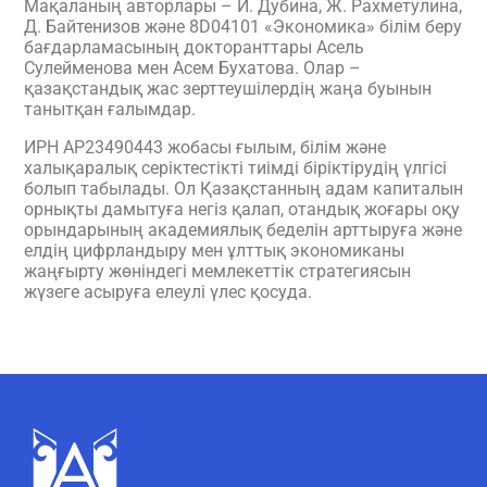
Мақаланың авторлары – И. Дубина, Ж. Рахметулина,
Д. Байтенизов және 8D04101 «Экономика» білім беру
бағдарламасының докторанттары Асель
Сулейменова мен Асем Бухатова. Олар –
қазақстандық жас зерттеушілердің жаңа буынын
танытқан ғалымдар.
ИРН AP23490443 жобасы ғылым, білім және
халықаралық серіктестікті тиімді біріктірудің үлгісі
болып табылады. Ол Қазақстанның адам капиталын
орнықты дамытуға негіз қалап, отандық жоғары оқу
орындарының академиялық беделін арттыруға және
елдің цифрландыру мен ұлттық экономиканы
жаңғырту жөніндегі мемлекеттік стратегиясын
жүзеге асыруға елеулі үлес қосуда.