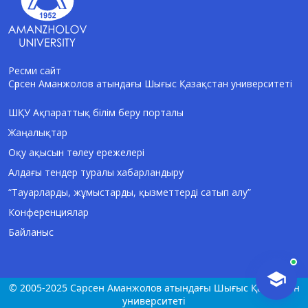
Ресми сайт
Сәрсен Аманжолов атындағы Шығыс Қазақстан университеті
AI-Talapker
Amanzholov University көмекшісі
ШҚУ Ақпараттық білім беру порталы
Жаңалықтар
Сәлем! Мен AI-Talapker — Сәрсен
Аманжолов атындағы Шығыс Қазақстан
Оқу ақысын төлеу ережелері
университеті (ШҚУ) көмекшісімін.
Алдағы тендер туралы хабарландыру
Бакалавриат, магистратура, докторантура
туралы сұрақтарыңызға жауап беремін.
“Тауарларды, жұмыстарды, қызметтерді сатып алу”
Конференциялар
Байланыс
© 2005-2025 Сәрсен Аманжолов атындағы Шығыс Қазақстан
университеті