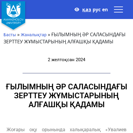
қаз
рус
en
»
»
ҒЫЛЫМНЫҢ ӘР САЛАСЫНДАҒЫ
Басты
Жаналықтар
ЗЕРТТЕУ ЖҰМЫСТАРЫНЫҢ АЛҒАШҚЫ ҚАДАМЫ
2 желтоқсан 2024
ҒЫЛЫМНЫҢ ӘР САЛАСЫНДАҒЫ
ЗЕРТТЕУ ЖҰМЫСТАРЫНЫҢ
АЛҒАШҚЫ ҚАДАМЫ
Жоғары оқу орынында халықаралық «Увалиев