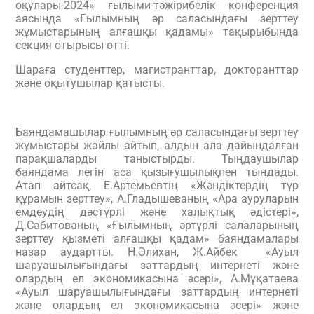
оқулары-2024» ғылыми-тәжірибелік конференция
аясында «Ғылымның әр саласындағы зерттеу
жұмыстарының алғашқы қадамы» тақырыбында
секция отырысы өтті.
Шараға студенттер, магистранттар, докторанттар
және оқытушылар қатысты.
Баяндамашылар ғылымның әр саласындағы зерттеу
жұмыстары жайлы айтып, алдын ала дайындалған
парақшаларды таныстырды. Тыңдаушылар
баяндама легін аса қызығушылықпен тыңдады.
Атап айтсақ, Е.Артемьевтің «Жәндіктердің түр
құрамын зерттеу», А.Гладышеваның «Ара ауруларын
емдеудің дәстүрлі және халықтық әдістері»,
Д.Сабитованың «Ғылымның әртүрлі салаларының
зерттеу қызметі алғашқы қадам» баяндамалары
назар аудартты. Н.Әлихан, Ж.Айбек «Ауыл
шаруашылығындағы заттардың интернеті және
олардың ел экономикасына әсері», А.Мұқатаева
«Ауыл шаруашылығындағы заттардың интернеті
және олардың ел экономикасына әсері» және