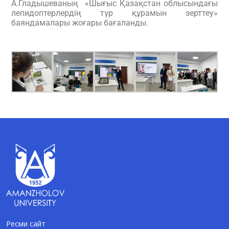
А.Гладышеваның «Шығыс Қазақстан облысындағы
лепидоптерлердің түр құрамын зерттеу»
баяндамалары жоғары бағаланды.
Ресми сайт