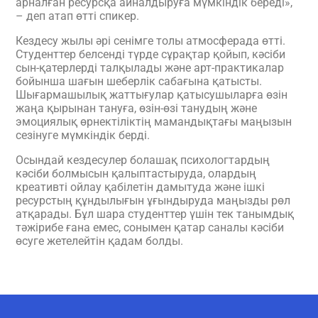
арналған ресурсқа айналдыруға мүмкіндік береді»,
– деп атап өтті спикер.
Кездесу жылы әрі сенімге толы атмосферада өтті.
Студенттер белсенді түрде сұрақтар қойып, кәсіби
сын-қатерлерді талқылады және арт-практикалар
бойынша шағын шеберлік сабағына қатысты.
Шығармашылық жаттығулар қатысушыларға өзін
жаңа қырынан тануға, өзін-өзі танудың және
эмоциялық өрнектіліктің мамандықтағы маңызын
сезінуге мүмкіндік берді.
Осындай кездесулер болашақ психологтардың
кәсіби болмысын қалыптастыруда, олардың
креативті ойлау қабілетін дамытуда және ішкі
ресурстың құндылығын ұғындыруда маңызды рөл
атқарады. Бұл шара студенттер үшін тек танымдық
тәжірибе ғана емес, сонымен қатар саналы кәсіби
өсуге жетелейтін қадам болды.