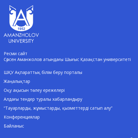
Ресми сайт
Сәрсен Аманжолов атындағы Шығыс Қазақстан университеті
AI-Talapker
Amanzholov University көмекшісі
ШҚУ Ақпараттық білім беру порталы
Жаңалықтар
Сәлем! Мен AI-Talapker — Сәрсен
Аманжолов атындағы Шығыс Қазақстан
Оқу ақысын төлеу ережелері
университеті (ШҚУ) көмекшісімін.
Алдағы тендер туралы хабарландыру
Бакалавриат, магистратура, докторантура
туралы сұрақтарыңызға жауап беремін.
“Тауарларды, жұмыстарды, қызметтерді сатып алу”
Конференциялар
Байланыс