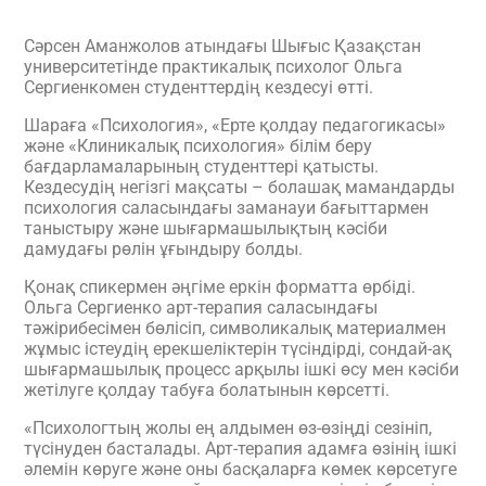
Сәрсен Аманжолов атындағы Шығыс Қазақстан
университетінде практикалық психолог Ольга
Сергиенкомен студенттердің кездесуі өтті.
Шараға «Психология», «Ерте қолдау педагогикасы»
және «Клиникалық психология» білім беру
бағдарламаларының студенттері қатысты.
Кездесудің негізгі мақсаты – болашақ мамандарды
психология саласындағы заманауи бағыттармен
таныстыру және шығармашылықтың кәсіби
дамудағы рөлін ұғындыру болды.
Қонақ спикермен әңгіме еркін форматта өрбіді.
Ольга Сергиенко арт-терапия саласындағы
тәжірибесімен бөлісіп, символикалық материалмен
жұмыс істеудің ерекшеліктерін түсіндірді, сондай-ақ
шығармашылық процесс арқылы ішкі өсу мен кәсіби
жетілуге қолдау табуға болатынын көрсетті.
«Психологтың жолы ең алдымен өз-өзіңді сезініп,
түсінуден басталады. Арт-терапия адамға өзінің ішкі
әлемін көруге және оны басқаларға көмек көрсетуге