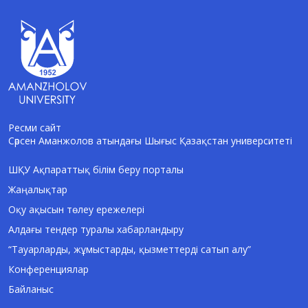
Ресми сайт
Сәрсен Аманжолов атындағы Шығыс Қазақстан университеті
AI-Talapker
Amanzholov University көмекшісі
ШҚУ Ақпараттық білім беру порталы
Жаңалықтар
Сәлем! Мен AI-Talapker — Сәрсен
Аманжолов атындағы Шығыс Қазақстан
Оқу ақысын төлеу ережелері
университеті (ШҚУ) көмекшісімін.
Алдағы тендер туралы хабарландыру
Бакалавриат, магистратура, докторантура
туралы сұрақтарыңызға жауап беремін.
“Тауарларды, жұмыстарды, қызметтерді сатып алу”
Конференциялар
Байланыс