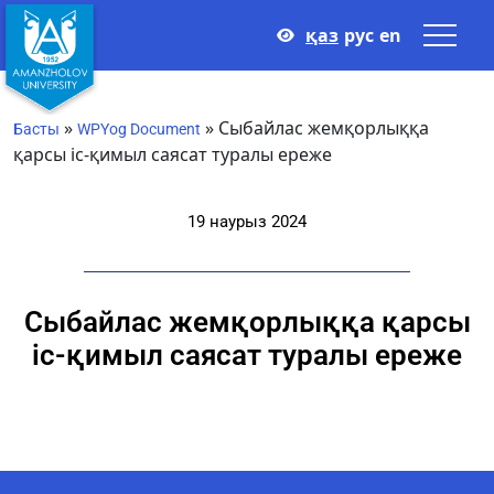
қаз
рус
en
»
»
Сыбайлас жемқорлыққа
Басты
WPYog Document
қарсы іс-қимыл саясат туралы ереже
19 наурыз 2024
Сыбайлас жемқорлыққа қарсы
іс-қимыл саясат туралы ереже