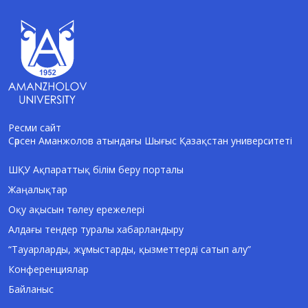
Ресми сайт
Сәрсен Аманжолов атындағы Шығыс Қазақстан университеті
AI-Talapker
Amanzholov University көмекшісі
ШҚУ Ақпараттық білім беру порталы
Жаңалықтар
Сәлем! Мен AI-Talapker — Сәрсен
Аманжолов атындағы Шығыс Қазақстан
Оқу ақысын төлеу ережелері
университеті (ШҚУ) көмекшісімін.
Алдағы тендер туралы хабарландыру
Бакалавриат, магистратура, докторантура
туралы сұрақтарыңызға жауап беремін.
“Тауарларды, жұмыстарды, қызметтерді сатып алу”
Конференциялар
Байланыс