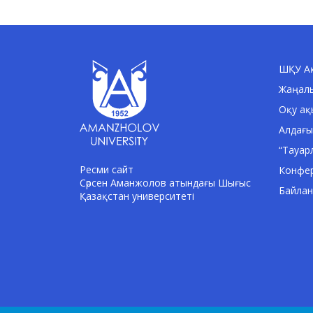
ШҚУ Ақ
Жаңал
Оқу ақ
Алдағы
“Тауар
Ресми сайт
Конфе
Сәрсен Аманжолов атындағы Шығыс
Байла
Қазақстан университеті