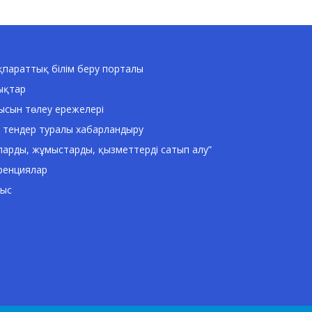
параттық білім беру порталы
ықтар
ысын төлеу ережелері
 тендер туралы хабарландыру
ларды, жұмыстарды, қызметтерді сатып алу”
ренциялар
ныс