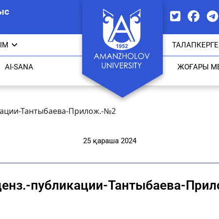
ыс
ЫМ
ТАЛАПКЕРГЕ
AI-SANA
ЖОҒАРЫ М
икации-Тантыбаева-Прилож.-№2
25 қараша 2024
ценз.-публикации-Тантыбаева-При