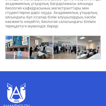
академиялық ұтқырлық бағдарламасы аясында
биология кафедрасының магистранттары мен
студенттеріне дәріс оқуда. Академиялық ұтқырлық
аясындағы бұл іссапар білім алушылардың кәсіби
көкжиегін кеңейтіп, биология саласындағы білімін
тереңдетуге мүмкіндік береді.