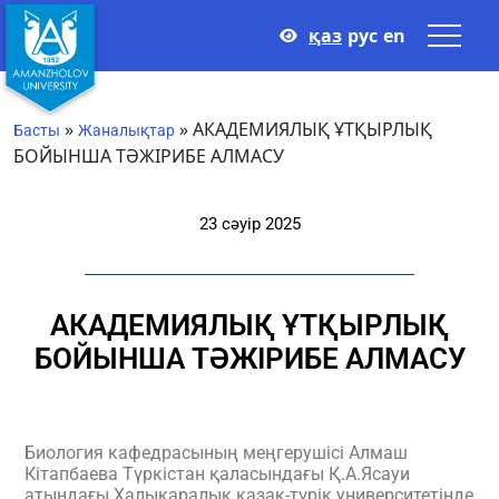
қаз
рус
en
»
»
АКАДЕМИЯЛЫҚ ҰТҚЫРЛЫҚ
Басты
Жаналықтар
БОЙЫНША ТӘЖІРИБЕ АЛМАСУ
23 сәуір 2025
АКАДЕМИЯЛЫҚ ҰТҚЫРЛЫҚ
БОЙЫНША ТӘЖІРИБЕ АЛМАСУ
Биология кафедрасының меңгерушісі Алмаш
Кітапбаева Түркістан қаласындағы Қ.А.Ясауи
атындағы Халықаралық қазақ-түрік университетінде