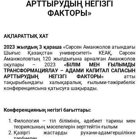
АРТТЫРУДЫҢ НЕГІЗГІ
ФАКТОРЫ»
АҚПАРАТТЫҚ ХАТ
2023 жылдың 3 қараша
«Сәрсен Аманжолов атындағы
Шығыс Қазақстан университеті» КЕАҚ, Сәрсен
Аманжоловтың 120 жылдығына арналған Аманжолов
оқулары – 2023
«БІЛІМ МЕН ҒЫЛЫМДЫ
ТРАНСФОРМАЦИЯЛАУ – АДАМИ КАПИТАЛ САПАСЫН
АРТТЫРУДЫҢ НЕГІЗГІ ФАКТОРЫ»
атты
тақырыбындағы халықаралық ғылыми-тәжірибелік
конференциясына қатысуға шақырады.
Конференцияның негізгі бағыттары:
Филология – тіл білімінің, әдебиет тарихы мен
теориясының мәселелерін зерттейтін ғылым
Қазіргі жастарды рухани-адамгершілікке
тәрбиелеу