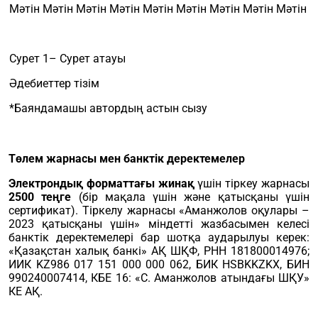
Мәтін Мәтін Мәтін Мәтін Мәтін Мәтін Мәтін Мәтін Мәтін
Сурет 1– Сурет атауы
Әдебиеттер тізім
*Баяндамашы автордың астын сызу
Төлем жарнасы мен банктік деректемелер
Электрондық форматтағы жинақ
үшін тіркеу жарнасы
2500 теңге
(бір мақала үшін және қатысқаны үшін
сертификат). Тіркелу жарнасы «Аманжолов оқулары –
2023 қатысқаны үшін» міндетті жазбасымен келесі
банктік деректемелері бар шотқа аударылуы керек:
«Қазақстан халық банкі» АҚ ШҚФ, РНН 181800014976;
ИИК KZ986 017 151 000 000 062, БИК HSBKKZKX, БИН
990240007414, КБЕ 16: «С. Аманжолов атындағы ШҚУ»
КЕ АҚ.