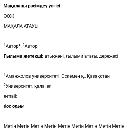
Мақаланы рәсімдеу үлгісі
ӘОЖ
МАҚАЛА АТАУЫ
1
2
Автор*,
Автор
Ғылыми жетекші:
аты-жөні, ғылыми атағы, дәрежесі
1
Аманжолов университеті, Өскемен қ., Қазақстан
2
Университет, қала, ел
e-mail:
бос орын
Мәтін Мәтін Мәтін Мәтін Мәтін Мәтін Мәтін Мәтін Мәтін