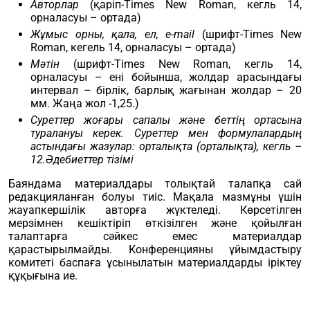
Авторлар
(қаріп-Times New Roman, кегль 14,
орналасуы – ортада)
Жұмыс орны, қала, ел, e-mail
(шрифт-Times New
Roman, кегель 14, орналасуы – ортада)
Мәтін
(шрифт-Times New Roman, кегль 14,
орналасуы – ені бойынша, жолдар арасындағы
интервал – бірлік, барлық жағынан жолдар – 20
мм. Жаңа жол -1,25.)
Суреттер жоғары сапалы және беттің ортасына
туралануы керек. Суреттер мен формулалардың
астындағы жазулар: орталықта (орталықта), кегль –
12.Әдебиеттер тізімі
Баяндама материалдары толықтай талапқа сай
редакцияланған болуы тиіс. Мақала мазмұны үшін
жауапкершілік авторға жүктеледі. Көрсетілген
мерзімнен кешіктіріп өткізілген және қойылған
талаптарға сәйкес емес материалдар
қарастырылмайды. Конференцияны ұйымдастыру
комитеті баспаға ұсынылатын материалдарды іріктеу
құқығына ие.