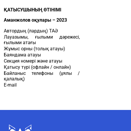
ҚАТЫСУШЫНЫҢ ӨТІНІМІ
Аманжолов оқулары – 2023
Автордың (лардың) ТАӘ
Лауазымы, ғылыми дәрежесі,
ғылыми атағы
Жұмыс орны (толық атауы)
Баяндама атауы
Секция номері және атауы
Қатысу түрі (офлайн / онлайн)
Байланыс телефоны (ұялы /
қалалық)
E-mail