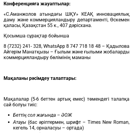
Конференцияға жауаптылар:
«С.Аманжолов атындағы ШҚУ» КЕАҚ инновациялық
даму және коммерцияландыру департаменті, Өскемен
қаласы, Қазақстан 55 к., 407 дәрісхана.
Қосымша сұрақтар бойынша
8 (7232) 241- 328, WhatsApp 8 747 718 18 48 – Қадылова
Айгерім Манатқызы – Ғылым және ғылыми жобаларды
коммерцияландыру бөлімінің маманы
Мақаланы рәсімдеу талаптары:
Мақалалар (5-6 беттен артық емес) төмендегі талапқа
сай болуы тиіс:
Беттің сол жағында – ӘОЖ
Атауы
(бас әріптермен, шрифт – Times New Roman,
кегель 14, орналасуы – ортада)