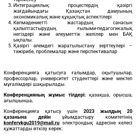
Интеграциялық процестердің қазіргі
жағдайындағы Қазақстан дамуының
экономикалық және құқықтық аспектілері
Көпмәдениетті жастардың санасын
қалыптастырудың ғылыми-педагогикалық
негіздері және әлеуметтік желілер мен БАҚ
ықпалы.
Қазіргі әлемдегі жаратылыстану зерттеулері –
тәжірибе, проблемалар және перспективалар
Конференцияға қатысуға ғалымдар, оқытушылар,
профессорлар, университет студенттері және мектеп
мұғалімдері шақырылады.
Конференцияның жұмыс тілдері:
қазақша, орысша,
ағылшынша
.
Конференцияға қатысу үшін
2023 жылдың 20
қазанына дейін
ұйымдастыру комитетінің
konfervkgu2019@mail.ru
электрондық адресіне келесі
құжаттарды өткізу керек: