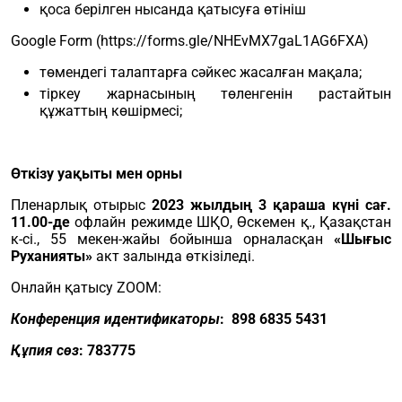
қоса берілген нысанда қатысуға өтініш
Google Form (https://forms.gle/NHEvMX7gaL1AG6FXA)
төмендегі талаптарға сәйкес жасалған мақала;
тіркеу жарнасының төленгенін растайтын
құжаттың көшірмесі;
Өткізу уақыты мен орны
Пленарлық отырыс
2023 жылдың 3 қараша күні сағ.
11.00-де
офлайн режимде ШҚО, Өскемен қ., Қазақстан
к-сі., 55 мекен-жайы бойынша орналасқан
«Шығыс
Руханияты»
акт залында өткізіледі.
Онлайн қатысу ZOOM:
К
онференция идентификатор
ы
: 898 6835 5431
Құпия сөз
: 783775