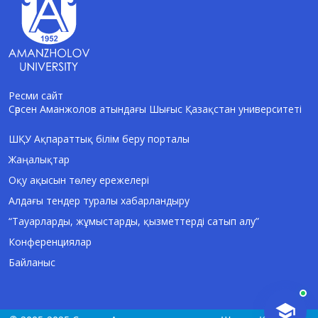
Ресми сайт
Сәрсен Аманжолов атындағы Шығыс Қазақстан университеті
AI-Talapker
Amanzholov University көмекшісі
ШҚУ Ақпараттық білім беру порталы
Жаңалықтар
Сәлем! Мен AI-Talapker — Сәрсен
Аманжолов атындағы Шығыс Қазақстан
Оқу ақысын төлеу ережелері
университеті (ШҚУ) көмекшісімін.
Алдағы тендер туралы хабарландыру
Бакалавриат, магистратура, докторантура
туралы сұрақтарыңызға жауап беремін.
“Тауарларды, жұмыстарды, қызметтерді сатып алу”
Конференциялар
Байланыс