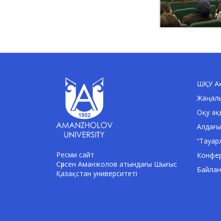
ШҚУ Ақ
Жаңал
Оқу ақ
Алдағы
“Тауар
Ресми сайт
Конфе
Сәрсен Аманжолов атындағы Шығыс
Байла
Қазақстан университеті