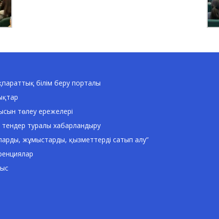
параттық білім беру порталы
ықтар
ысын төлеу ережелері
 тендер туралы хабарландыру
ларды, жұмыстарды, қызметтерді сатып алу”
ренциялар
ныс