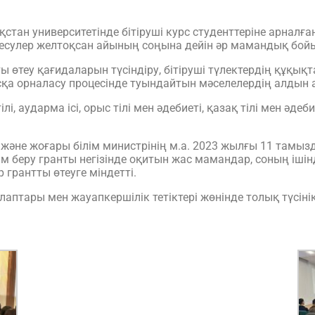
ан университетінде бітіруші курс студенттеріне арналған
здесулер желтоқсан айының соңына дейін әр мамандық бойы
 өтеу қағидаларын түсіндіру, бітіруші түлектердің құқық
қа орналасу процесінде туындайтын мәселелердің алдын а
лі, аударма ісі, орыс тілі мен әдебиеті, қазақ тілі мен әдеб
 және жоғары білім министрінің м.а. 2023 жылғы 11 там
ім беру гранты негізінде оқитын жас мамандар, соның іші
грантты өтеуге міндетті.
алаптары мен жауапкершілік тетіктері жөнінде толық түсіні