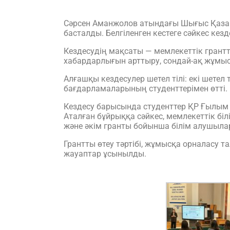
Сәрсен Аманжолов атындағы Шығыс Қазақст
басталды. Белгіленген кестеге сәйкес ке
Кездесудің мақсаты — мемлекеттік грантты
хабардарлығын арттыру, сондай-ақ жұмыс
Алғашқы кездесулер шетел тілі: екі шетел ті
бағдарламаларының студенттерімен өтті.
Кездесу барысында студенттер ҚР Ғылым
Аталған бұйрыққа сәйкес, мемлекеттік біл
және әкім гранты бойынша білім алушылар 
Грантты өтеу тәртібі, жұмысқа орналасу т
жауаптар ұсынылды.