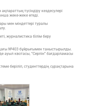
 ақпараттық-түсіндіру кездесулері
нша жеке-жеке өтеді.
тары мен міндеттері туралы
лу.
иеті, журналистика білім беру
ыздағы №403 бұйрығымен таныстырылды.
нде ауыл квотасы, “Серпін” бағдарламасы
ктеме беріліп, студенттердің сұрақтарына