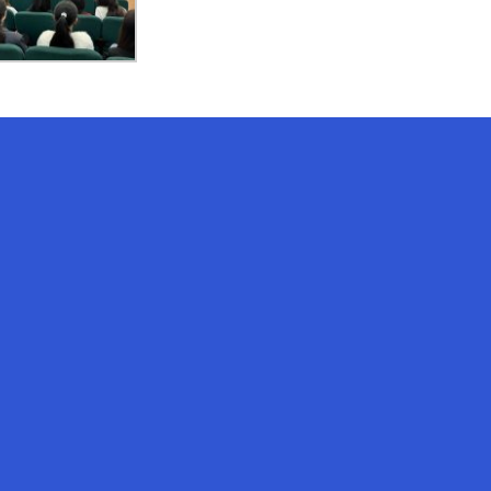
AI-Talapker
Amanzholov University көмекшісі
Сәлем! Мен AI-Talapker — Сәрсен
Аманжолов атындағы Шығыс
Қазақстан университеті (ШҚУ)
көмекшісімін. Бакалавриат,
магистратура, докторантура
туралы сұрақтарыңызға жауап
беремін.