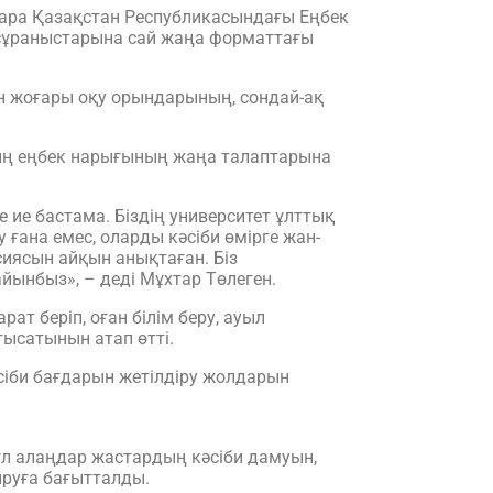
шара Қазақстан Республикасындағы Еңбек
сұраныстарына сай жаңа форматтағы
н жоғары оқу орындарының, сондай-ақ
ың еңбек нарығының жаңа талаптарына
ие бастама. Біздің университет ұлттық
 ғана емес, оларды кәсіби өмірге жан-
сиясын айқын анықтаған. Біз
айынбыз», – деді Мұхтар Төлеген.
т беріп, оған білім беру, ауыл
ысатынын атап өтті.
іби бағдарын жетілдіру жолдарын
л алаңдар жастардың кәсіби дамуын,
ыруға бағытталды.