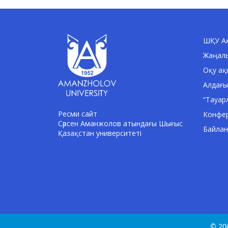
ШҚУ Ақ
Жаңал
Оқу ақ
Алдағы
“Тауар
Ресми сайт
Конфе
Сәрсен Аманжолов атындағы Шығыс
Байла
Қазақстан университеті
© 20