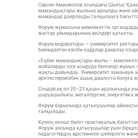
Сәрсен Аманжолов атындағы Шығыс Қазақс
мамандықтары жылына арналды және айм
мамандар даярлауды талқылауға бағытт
Форум жұмысына мемлекеттік органдарды
жастар ұйымдарының өкілдері қатысты.
Форум модераторы — университет ректор
бейімделген кәсіби кадрлар даярлау ісінде
«Еңбек мамандықтары жылы – мемлекетімі
жобаларды іске асыруда белсенді жұмыс жү
жақты дайындау. Университет заманауи, мо
әріптестерімізбен ашық диалогта болуға ж
Сондай-ақ ол 20–23 қазан аралығында унив
шаруашылығы, металлургия, энергетика ж
Форум барысында қатысушылар аймақтың 
талқылады.
Күннің екінші бөлігі практикалық бағытт
Форум аясында қатысушылар үшін бірқата
педагогтердің әдістемелік шеберлігін жә