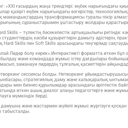
г: «XXI ғасырдың жаңа трендтері: еңбек нарығындағы қи
ар қазіргі еңбек нарығындағы өзгерістер, технологиялық 
қ мамандықтардың трансформациясы туралы пікір алмаст
нарығының сұраныстарымен ұштастыру жолдары қарастыр
rd Skills – түлектің бәсекелестік артықшылығы ретінде:
р студенттердің кәсіби құзыреттерін дамыту әдістерін, п
қ Hard Skills пен Soft Skills арасындағы теңгерімді сақт
алай Лидер болу керек».Интерактивті форматта өткен б
абылдау және командада жұмыс істеу дағдылары бойынша ө
лмасып, заманауи лидердің тұлғалық қасиеттерін айқында
нетворкинг сессиясы болды. Нетворкинг ұйымдастырушысы
нбасары, стратегиялық даму және халықаралық ынтымақт
мдары мен бизнес-құрылымдар арасындағы әріптестік бай
ында өткен ашық диалог алаңы педагогтерге және жұмыс 
ауға мүмкіндік берді.
амуына және жастармен жүйелі жұмыс жүргізуге қосқан үл
р табысталды.