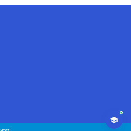
AI-Talapker
Amanzholov University көмекшісі
Сәлем! Мен AI-Talapker — Сәрсен
Аманжолов атындағы Шығыс
Қазақстан университеті (ШҚУ)
көмекшісімін. Бакалавриат,
магистратура, докторантура
туралы сұрақтарыңызға жауап
беремін.
итеті