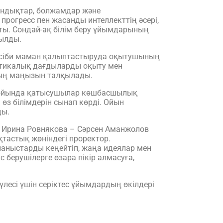
ындықтар, болжамдар және
прогресс пен жасанды интеллекттің әсері,
ы. Сондай-ақ білім беру ұйымдарының
ылды.
 кәсіби маман қалыптастыруда оқытушының
рактикалық дағдыларды оқыту мен
аудың маңызын талқылады.
ұл ойында қатысушылар көшбасшылық
з білімдерін сынап көрді. Ойын
ды.
 Ирина Ровнякова – Сәрсен Аманжолов
астық жөніндегі проректор.
ланыстарды кеңейтіп, жаңа идеялар мен
берушілерге өзара пікір алмасуға,
есі үшін серіктес ұйымдардың өкілдері