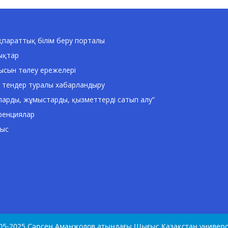
параттық білім беру порталы
ықтар
ысын төлеу ережелері
 тендер туралы хабарландыру
ларды, жұмыстарды, қызметтерді сатып алу”
ренциялар
ныс
05-2025 Сәрсен Аманжолов атындағы Шығыс Қазақстан универс