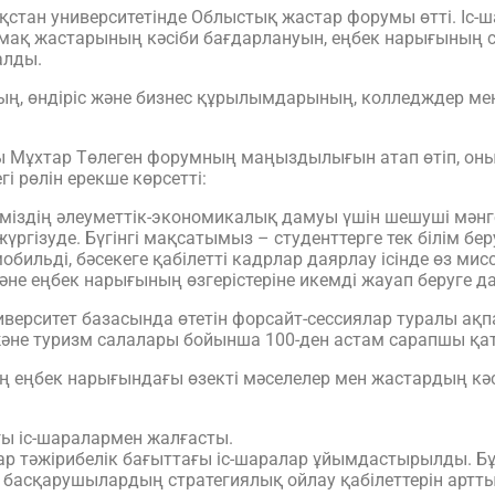
тан университетінде Облыстық жастар форумы өтті. Іс-
ақ жастарының кәсіби бағдарлануын, еңбек нарығының 
алды.
ң, өндіріс және бизнес құрылымдарының, колледждер ме
ы Мұхтар Төлеген форумның маңыздылығын атап өтіп, он
гі рөлін ерекше көрсетті:
здің әлеуметтік-экономикалық дамуы үшін шешуші мәнге 
ргізуде. Бүгінгі мақсатымыз – студенттерге тек білім беру
бильді, бәсекеге қабілетті кадрлар даярлау ісінде өз мис
әне еңбек нарығының өзгерістеріне икемді жауап беруге д
ерситет базасында өтетін форсайт-сессиялар туралы ақпара
әне туризм салалары бойынша 100-ден астам сарапшы қат
еңбек нарығындағы өзекті мәселелер мен жастардың кәс
ағы іс-шаралармен жалғасты.
р тәжірибелік бағыттағы іс-шаралар ұйымдастырылды. Бұ
не басқарушылардың стратегиялық ойлау қабілеттерін артт