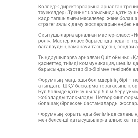
Колледж директорларына арналған тренин
тәуекелдер».Тренинг барысында қатысушыл
кадр тапшылығы мәселелері және болаша
стратегиялық даму жоспарларын еңбек 
Оқытушыларға арналған мастер-класс: «Ha
рөлі». Мастер-класс барысында педагогте
бағалаудың заманауи тәсілдерін, сондай-а
Тыңдаушыларға арналған Quiz ойыны: «Қ
қасиеттер, тиімді коммуникация, шешім қ
барысында жастар бір-бірімен тәжірибе а
Форумның маңызды бөлімдерінің бірі – 
атындағы ШҚУ басқарма төрағасының оры
Бұл бөлімде қатысушылар білім беру ұйы
жобаларды талқылады. Нетворкинг формат
болашақ бірлескен бастамаларды жоспарл
Форумның қорытынды бөлімінде саланың д
мен белсенді қатысушыларға алғыс хатта