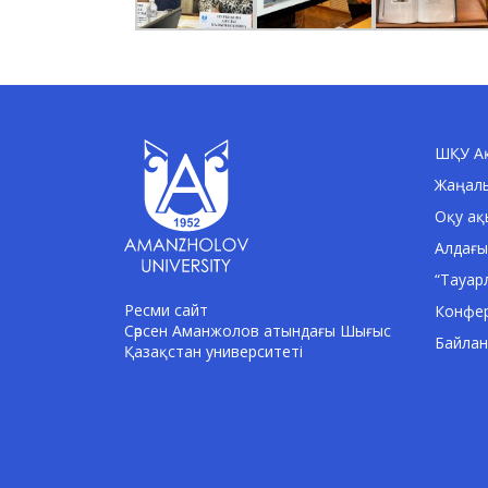
ШҚУ Ақ
Жаңал
Оқу ақ
Алдағы
“Тауар
Ресми сайт
Конфе
Сәрсен Аманжолов атындағы Шығыс
Байла
Қазақстан университеті