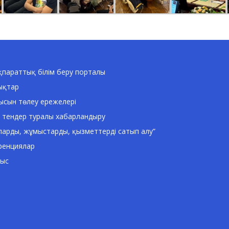
параттық білім беру порталы
ықтар
ысын төлеу ережелері
 тендер туралы хабарландыру
ларды, жұмыстарды, қызметтерді сатып алу”
ренциялар
ныс