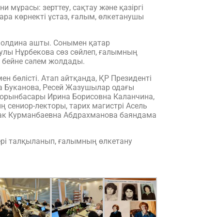
мұрасы: зерттеу, сақтау және қазіргі
ара көрнекті ұстаз, ғалым, өлкетанушы
молдина ашты. Сонымен қатар
улы Нұрбекова сөз сөйлеп, ғалымның
 бейне сәлем жолдады.
 бөлісті. Атап айтқанда, ҚР Президенті
 Буканова, Ресей Жазушылар одағы
ң орынбасары Ирина Борисовна Каланчина,
сениор-лекторы, тарих магистрі Асель
дак Курманбаевна Абдрахманова баяндама
рі талқыланып, ғалымның өлкетану