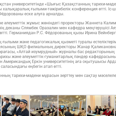
тан университетінде «Шығыс Қазақстанның тарихи-мәдени 
ы халықаралық ғылыми-тәжірибелік конференция өтті. Іс-ш
ёдорованы еске алуға арналды.
не әлеуметтік жұмыс жөніндегі проректоры Жаннета Кали
ң деканы Слямбек Оразалин мен кафедра меңгерушісі Ая
ті. Германиядан Р.С. Фёдорованың қызы Ирина Вейнберг
лыми және педагогикалық қызметі туралы естеліктерімен
иясының ШҚО филиалының директоры Жанар Қаликановна
 төрағасы, «Алтай изумрудный» журналы бас редакторыны
ихы және әлеуметтік-гуманитарлық пәндер кафедрасының 
 Американдық Еркін университетінің аға оқытушысы Ар
саласындағы еңбегін атап өтті.
ның тарихи-мәдени мұрасын зерттеу мен сақтау мәселеле