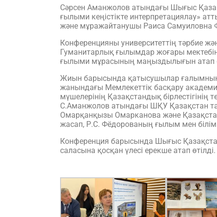
Сәрсен Аманжолов атындағы Шығыс Қазақс
ғылыми кеңістікте интерпретациялау» атт
және мұражайтанушы Раиса Самуиловна Ф
Конференцияны университеттің тәрбие жә
Гуманитарлық ғылымдар жоғары мектебіні
ғылыми мұрасының маңыздылығын атап өт
Жиын барысында қатысушылар ғалымның ғы
жанындағы Мемлекеттік басқару академ
мүшелерінің Қазақстандық бірлестігінің
С.Аманжолов атындағы ШҚУ Қазақстан тар
Омарқанқызы Омарканова және Қазақстан
жасап, Р.С. Фёдорованың ғылым мен білім 
Конференция барысында Шығыс Қазақстан
саласына қосқан үлесі ерекше атап өтілді.