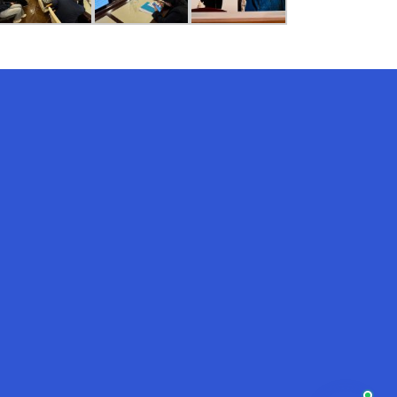
AI-Talapker
Amanzholov University көмекшісі
Сәлем! Мен AI-Talapker — Сәрсен
Аманжолов атындағы Шығыс
Қазақстан университеті (ШҚУ)
көмекшісімін. Бакалавриат,
магистратура, докторантура
туралы сұрақтарыңызға жауап
беремін.