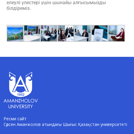
елеулі үлестері үшін шынайы алғысымызды
білдіреміз.
Ресми сайт
Сәрсен Аманжолов атындағы Шығыс Қазақстан университеті
AI-Talapker
Amanzholov University көмекшісі