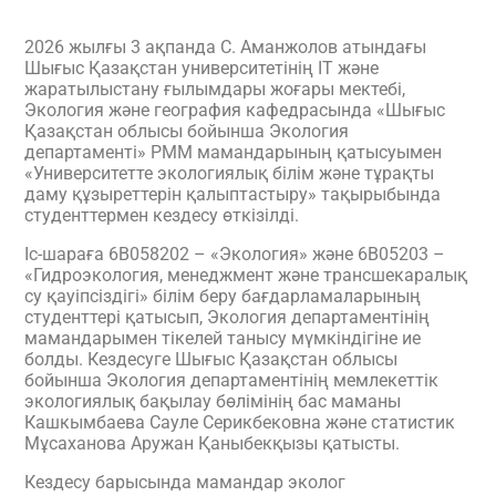
2026 жылғы 3 ақпанда С. Аманжолов атындағы
Шығыс Қазақстан университетінің ІТ және
жаратылыстану ғылымдары жоғары мектебі,
Экология және география кафедрасында «Шығыс
Қазақстан облысы бойынша Экология
департаменті» РММ мамандарының қатысуымен
«Университетте экологиялық білім және тұрақты
даму құзыреттерін қалыптастыру» тақырыбында
студенттермен кездесу өткізілді.
Іс-шараға 6В058202 – «Экология» және 6В05203 –
«Гидроэкология, менеджмент және трансшекаралық
су қауіпсіздігі» білім беру бағдарламаларының
студенттері қатысып, Экология департаментінің
мамандарымен тікелей танысу мүмкіндігіне ие
болды. Кездесуге Шығыс Қазақстан облысы
бойынша Экология департаментінің мемлекеттік
экологиялық бақылау бөлімінің бас маманы
Кашкымбаева Сауле Серикбековна және статистик
Мұсаханова Аружан Қаныбекқызы қатысты.
Кездесу барысында мамандар эколог