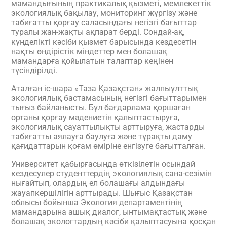
мамандығының практикалық қызметі, мемлекеттік
экологиялық бақылау, мониторинг жүргізу және
табиғатты қорғау саласындағы негізгі бағыттар
туралы жан-жақты ақпарат берді. Сондай-ақ,
күнделікті кәсіби қызмет барысында кездесетін
нақты өндірістік міндеттер мен болашақ
мамандарға қойылатын талаптар кеңінен
түсіндірілді.
Аталған іс-шара «Таза Қазақстан» жалпыұлттық
экологиялық бастамасының негізгі бағыттарымен
тығыз байланысты. Бұл бағдарлама қоршаған
ортаны қорғау мәдениетін қалыптастыруға,
экологиялық сауаттылықты арттыруға, жастарды
табиғатты аялауға баулуға және тұрақты даму
қағидаттарын қоғам өміріне енгізуге бағытталған.
Университет қабырғасында өткізілетін осындай
кездесулер студенттердің экологиялық сана-сезімін
нығайтып, олардың ел болашағы алдындағы
жауапкершілігін арттырады. Шығыс Қазақстан
облысы бойынша Экология департаментінің
мамандарына ашық диалог, ынтымақтастық және
болашақ экологтардың кәсіби қалыптасуына қосқан