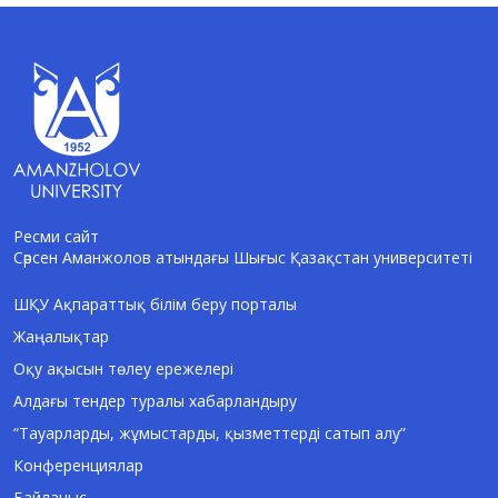
Ресми сайт
Сәрсен Аманжолов атындағы Шығыс Қазақстан университеті
AI-Talapker
Amanzholov University көмекшісі
ШҚУ Ақпараттық білім беру порталы
Жаңалықтар
Сәлем! Мен AI-Talapker — Сәрсен
Аманжолов атындағы Шығыс Қазақстан
Оқу ақысын төлеу ережелері
университеті (ШҚУ) көмекшісімін.
Алдағы тендер туралы хабарландыру
Бакалавриат, магистратура, докторантура
туралы сұрақтарыңызға жауап беремін.
“Тауарларды, жұмыстарды, қызметтерді сатып алу”
Конференциялар
Байланыс