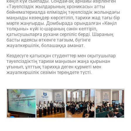
көңіл күй сыйлады. Сондай-ақ арнайы әзірленген
«Тәуелсіздік жылдарының хроникасы» атты
бейнематериалда еліміздің тәуелсіздік жолындағы
маңызды кезеңдер көрсетіліп, тарихи жад тағы бір
мәрте жаңғырды. Домбырада орындалған «Көңіл
толқыны» күйі іс-шараның сәнін келтіріп,
қатысушыларға рухани серпіліс берді. Шараның
басты идеясы өткенге тағзым, бүгінге
жауапкершілік, болашаққа аманат.
Кездесуге қатысқан студенттер мен оқытушылар
тәуелсіздіктің тарихи маңызын жаңа қырынан
ұғынып, ұлттық тарихқа деген құрметі мен
жауапкершілік сезімін тереңдете түсті.