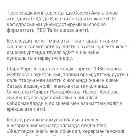
Тәуелсіздік күні қарсаңында Сәрсен Аманжолов
атындағы ШҚУ-да Қазақстан тарихы және ӘГП
кафедрасының ұйымдастыруымен ерекше
форматтағы TED Talks шарасы өтті.
Кездесудің негізгі мақсаты – жастардың тарихи
санасын қалыптастыру, ұлттық рухты күшейту және
өскелең ұрпаққа тәуелсіздіктің шынайы
құндылығын терең түсіндіру.
Шара барысында тәуелсіздік тарихы, 1986 жылғы
Желтоқсан оқиғасының тарихи орны, ұлттық рухтың
қалыптасуы мен азаттық жолында жанын қиған
батырлардың ерлігі жан-жақты талқыланды.
Спикерлер Қайрат Рысқұлбеков, Ләззат Асанова
сынды тәуелсіздік символына айналған
қаһармандардың өр мінезі мен азаматтық ерлігін
ерекше атап өтті.
Кештің рухани мазмұнын байыта түскен
шығармашылық бағдарламада студенттер
«Желтоқсан желі» әнін орындап, көрерменге әсерлі