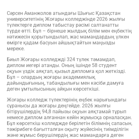
Сәрсен Аманжолов атындағы Шығыс Қазақстан
университетінің Жоғары колледжінде 2026 жылғы
түлектерге диплом табыстау рәсімі салтанатты
түрде өтті. Бұл – бірнеше жылдық білім мен еңбектің
нәтижесін қорытындылап, жас мамандардың үлкен
өмірге қадам басуын айшықтайтын маңызды
мереке.
Биыл Жоғары колледжді 324 түлек тәмамдап,
диплом иегері атанды. Оның ішінде 58 студент
оқуын үздік аяқтап, қызыл дипломға қол жеткізді.
Бұл – олардың жоғары академиялық
дайындығының, табандылығы мен кәсіби дамуға
деген ұмтылысының айқын көрсеткіші.
Жоғары колледж түлектерінің еңбек нарығындағы
сұранысы да жоғары деңгейде. 2026 жылғы
бітірушілердің 94,8 пайызы оқуын аяқтамай тұрып
немесе диплом алғаннан кейін жұмысқа орналасқан.
Бұл көрсеткіш колледжде берілетін білімнің сапасын,
тәжірибеге бағытталған оқыту жүйесінің тиімділігін
және жұмыс берушілердің жас мамандарға деген