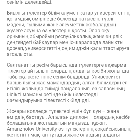
сенімін дәлелдейді.
Биылғы түлектер білім алумен қатар университеттің
қоғамдық өміріне де белсенді қатысып, түрлі
мәдени, ғылыми және әлеуметтік жобалардың
жүзеге асуына өз үлестерін қосты. Олар оқу
орнының абыройын республикалық және өңірлік
деңгейдегі байқаулар мен іс-шараларда лайықты
қорғап, университеттің оң имиджін қалыптастыруға
атсалысты.
Салтанатты рәсім барысында түлектерге ақжарма
тілектер айтылып, олардың алдағы кәсіби жолында
табысқа жететініне сенім білдірілді. Университет
басшылығы жас мамандардың алған білімдерін ел
игілігі жолында тиімді пайдаланып, өз саласының
білікті маманы ретінде биік белестерді
бағындыруына тілектестік білдірді.
Жоғары колледж түлектері үшін бұл күн – жаңа
өмірдің бастауы. Ал алған диплом – олардың кәсіби
болашағына жол ашатын маңызды құжат.
Amanzholov University өз түлектерінің әрқайсысының
жетістігін мақтан тұтады және олардың алдағы