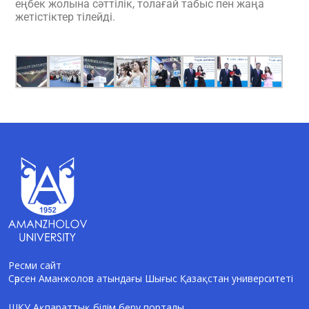
еңбек жолына сәттілік, толағай табыс пен жаңа
жетістіктер тілейді.
Ресми сайт
Сәрсен Аманжолов атындағы Шығыс Қазақстан университеті
AI-Talapker
Amanzholov University көмекшісі
ШҚУ Ақпараттық білім беру порталы