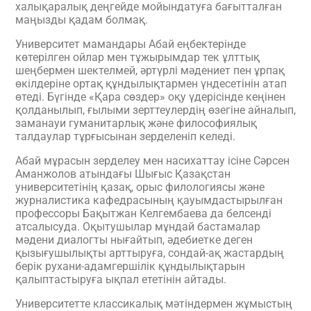
халықаралық деңгейде мойындатуға бағытталған
маңызды қадам болмақ.
Университет мамандары Абай еңбектерінде
көтерілген ойлар мен тұжырымдар тек ұлттық
шеңбермен шектелмей, әртүрлі мәдениет пен ұрпақ
өкілдеріне ортақ құндылықтармен үндесетінін атап
өтеді. Бүгінде «Қара сөздер» оқу үдерісінде кеңінен
қолданылып, ғылыми зерттеулердің өзегіне айналып,
заманауи гуманитарлық және философиялық
талдаулар тұрғысынан зерделеніп келеді.
Абай мұрасын зерделеу мен насихаттау ісіне Сәрсен
Аманжолов атындағы Шығыс Қазақстан
университетінің қазақ, орыс филологиясы және
журналистика кафедрасының қауымдастырылған
профессоры Бақытжан Келгембаева да белсенді
атсалысуда. Оқытушылар мұндай бастамалар
мәдени диалогты нығайтып, әдебиетке деген
қызығушылықты арттыруға, сондай-ақ жастардың
берік рухани-адамгершілік құндылықтарын
қалыптастыруға ықпал ететінін айтады.
Университетте классикалық мәтіндермен жұмыстың