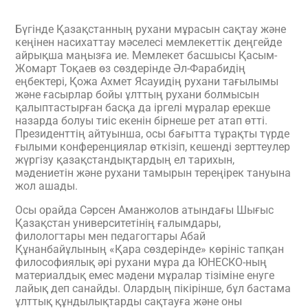
Бүгінде Қазақстанның рухани мұрасын сақтау және
кеңінен насихаттау мәселесі мемлекеттік деңгейде
айрықша маңызға ие. Мемлекет басшысы Қасым-
Жомарт Тоқаев өз сөздерінде Әл-Фарабидің
еңбектері, Қожа Ахмет Ясауидің рухани тағылымы
және ғасырлар бойы ұлттың рухани болмысын
қалыптастырған басқа да іргелі мұралар ерекше
назарда болуы тиіс екенін бірнеше рет атап өтті.
Президенттің айтуынша, осы бағытта тұрақты түрде
ғылыми конференциялар өткізіп, кешенді зерттеулер
жүргізу қазақстандықтардың ел тарихын,
мәдениетін және рухани тамырын тереңірек тануына
жол ашады.
Осы орайда Сәрсен Аманжолов атындағы Шығыс
Қазақстан университетінің ғалымдары,
филологтары мен педагогтары Абай
Құнанбайұлының «Қара сөздерінде» көрініс тапқан
философиялық әрі рухани мұра да ЮНЕСКО-ның
материалдық емес мәдени мұралар тізіміне енуге
лайық деп санайды. Олардың пікірінше, бұл бастама
ұлттық құндылықтарды сақтауға және оны