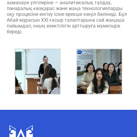
заманауи үлгілеріне — аналитикалық талдау,
пәнаралық көзқарас және жаңа технологияларды
оқу процесіне енгізу ісіне ерекше көңіл бөлінеді. Бұл
Абай мұрасын XXI ғасыр талаптарына сай жаңаша
пайымдап, оның өзектілігін арттыруға мүмкіндік
береді.