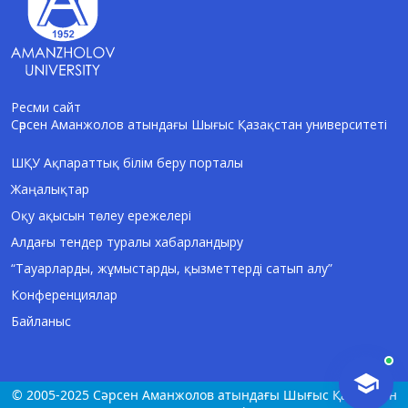
Ресми сайт
Сәрсен Аманжолов атындағы Шығыс Қазақстан университеті
AI-Talapker
Amanzholov University көмекшісі
ШҚУ Ақпараттық білім беру порталы
Жаңалықтар
Сәлем! Мен AI-Talapker — Сәрсен
Аманжолов атындағы Шығыс Қазақстан
Оқу ақысын төлеу ережелері
университеті (ШҚУ) көмекшісімін.
Алдағы тендер туралы хабарландыру
Бакалавриат, магистратура, докторантура
туралы сұрақтарыңызға жауап беремін.
“Тауарларды, жұмыстарды, қызметтерді сатып алу”
Конференциялар
Байланыс
© 2005-2025 Сәрсен Аманжолов атындағы Шығыс Қазақстан