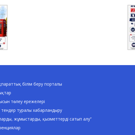
параттық білім беру порталы
ықтар
ысын төлеу ережелері
 тендер туралы хабарландыру
ларды, жұмыстарды, қызметтерді сатып алу”
ренциялар