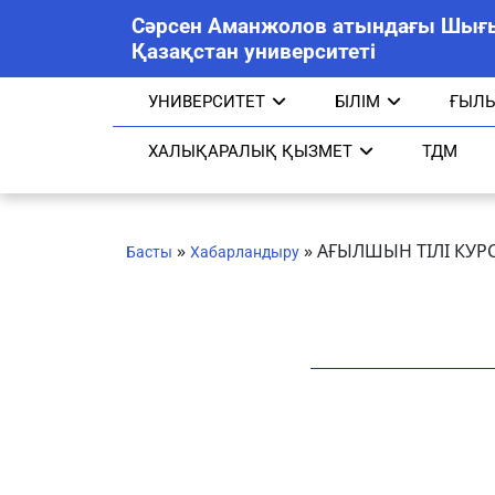
Сәрсен Аманжолов атындағы Шығ
Қазақстан университеті
УНИВЕРСИТЕТ
БІЛІМ
ҒЫЛ
ХАЛЫҚАРАЛЫҚ ҚЫЗМЕТ
ТДМ
»
»
АҒЫЛШЫН ТІЛІ КУР
Басты
Хабарландыру