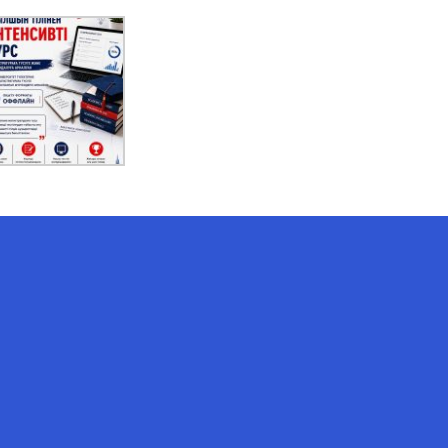
AI-Talapker
Amanzholov University көмекшісі
Сәлем! Мен AI-Talapker — Сәрсен
Аманжолов атындағы Шығыс
Қазақстан университеті (ШҚУ)
көмекшісімін. Бакалавриат,
магистратура, докторантура
туралы сұрақтарыңызға жауап
беремін.