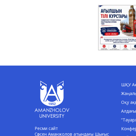
ШҚУ Ақ
Жаңал
Оқу ақ
Алдағы
“Тауар
Ресми сайт
Конфе
Сәрсен Аманжолов атындағы Шығыс