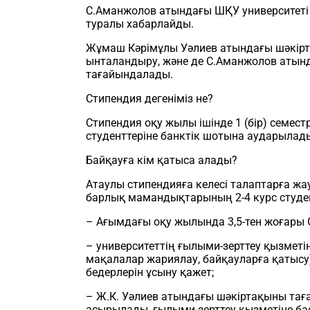
С.Аманжолов атындағы ШҚУ университеті
туралы хабарлайды.
Жұмаш Кәрімұлы Уәлиев атындағы шәкірт
ынталандыру, және де С.Аманжолов атынд
тағайындалады.
Стипендия дегеніміз не?
Стипендия оқу жылы ішінде 1 (бір) семест
студенттеріне банктік шотына аударылад
Байқауға кім қатыса алады?
Атаулы стипендияға келесі талаптарға ж
барлық мамандықтарының 2-4 курс студен
– Ағымдағы оқу жылында 3,5-тен жоғары G
– университеттің ғылыми-зерттеу қызмет
мақалалар жариялау, байқауларға қатысу
бедерлерін ұсыну қажет;
– Ж.К. Уәлиев атындағы шәкіртақыны тағай
асырылады, ғылыми-зерттеу қызметіне ба