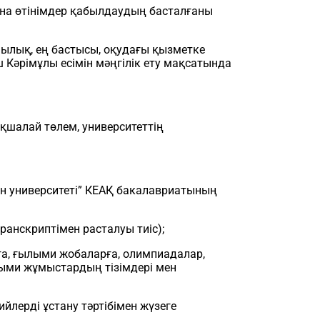
на өтінімдер қабылдаудың басталғаны
ылық, ең бастысы, оқудағы қызметке
Кәрімұлы есімін мәңгілік ету мақсатында
ақшалай төлем, университеттің
ан университеті” КЕАҚ бакалавриатының
анскриптімен расталуы тиіс);
ға, ғылыми жобаларға, олимпиадалар,
лыми жұмыстардың тізімдері мен
йлерді ұстану тәртібімен жүзеге