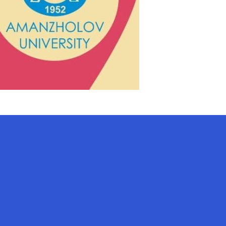
AI-Talapker
Amanzholov University көмекшісі
Сәлем! Мен AI-Talapker — Сәрсен
Аманжолов атындағы Шығыс
Қазақстан университеті (ШҚУ)
көмекшісімін. Бакалавриат,
магистратура, докторантура
туралы сұрақтарыңызға жауап
беремін.