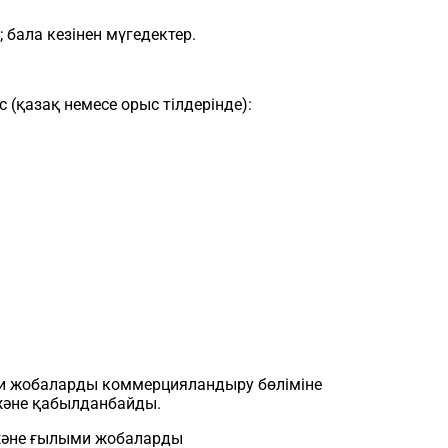
бала кезінен мүгедектер.
(қазақ немесе орыс тілдерінде):
ми жобаларды коммерцияландыру бөліміне
 және қабылданбайды.
және ғылыми жобаларды