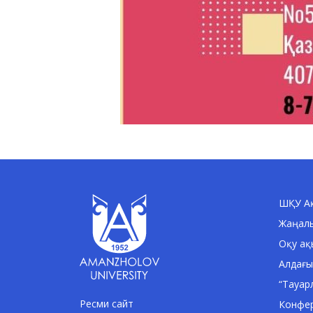
ШҚУ Ақ
Жаңал
Оқу ақ
Алдағы
“Тауар
Ресми сайт
Конфе