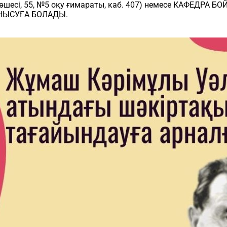
 көшесі, 55, №5 оқу ғимараты, каб. 407) немесе КАФЕ
ЫСУҒА БОЛАДЫ.