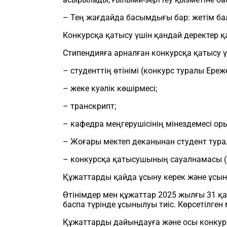
– Тең жағдайда басымдығы бар: жетім ба
Конкурсқа қатысу үшін қандай деректер қ
Стипендияға арналған конкурсқа қатысу ү
– студенттің өтінімі (конкурс туралы Ереж
– жеке куәлік көшірмесі;
– транскрипт;
– кафедра меңгерушісінің мінездемесі оры
– Жоғары мектеп деканынан студент тур
– конкурсқа қатысушының сауалнамасы (
Құжаттарды қайда ұсыну керек және ұсын
Өтінімдер мен құжаттар 2025 жылғы 31 қ
баспа түрінде ұсынылуы тиіс. Көрсетілге
Құжаттарды дайындауға және осы конку