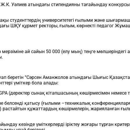
 Ж.К. Уәлиев атындағы стипендияны тағайындау конкурсы
ақы студенттердің университетегі ғылыми және шығармаш
ағы ШҚУ құрмет ректоры, ғылым, көрнекті педагог Жұмаш 
р мерзіміне ай сайын 50 000 (елу мың) теңге мөлшеріндегі 
ы.
ауап беретін “Сәрсен Аманжолов атындағы Шығыс Қазақст
ттері үміткер бола алады:
PA (деректер сынақ кітапшасының көшірмесімен немесе тр
іне белсенді қатысу (ғылыми –техникалық конференциялар
) растайтын құжаттардың көшірмелерін, жарияланған ғы
ындау кезінде үміткерлерді іріктеу жоғары тұрған критери
сымды ұпай беріледі.