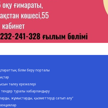
параттық білім беру порталы
ықтар
ысын төлеу ережелері
 тендер туралы хабарландыру
ларды, жұмыстарды, қызметтерді сатып алу”
ренциялар