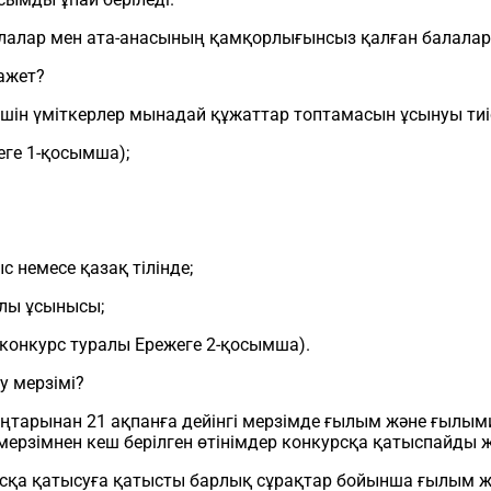
лалар мен ата-анасының қамқорлығынсыз қалған балалар; 
ажет?
шін үміткерлер мынадай құжаттар топтамасын ұсынуы тиіс 
еге 1-қосымша);
с немесе қазақ тілінде;
алы ұсынысы;
конкурс туралы Ережеге 2-қосымша).
у мерзімі?
аңтарынан 21 ақпанға дейінгі мерзімде ғылым және ғылы
н мерзімнен кеш берілген өтінімдер конкурсқа қатыспайды
рсқа қатысуға қатысты барлық сұрақтар бойынша ғылым 