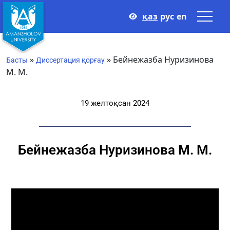
қаз
рус
en
»
»
Бейнежазба Нуризинова
Басты
Диссертация қорғау
М. М.
19 желтоқсан 2024
Бейнежазба Нуризинова М. М.