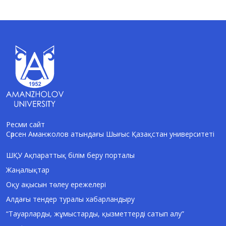
Ресми сайт
Сәрсен Аманжолов атындағы Шығыс Қазақстан университеті
AI-Talapker
Amanzholov University көмекшісі
ШҚУ Ақпараттық білім беру порталы
Жаңалықтар
Сәлем! Мен AI-Talapker — Сәрсен
Аманжолов атындағы Шығыс Қазақстан
Оқу ақысын төлеу ережелері
университеті (ШҚУ) көмекшісімін.
Алдағы тендер туралы хабарландыру
Бакалавриат, магистратура, докторантура
туралы сұрақтарыңызға жауап беремін.
“Тауарларды, жұмыстарды, қызметтерді сатып алу”