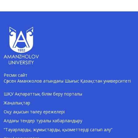
Ресми сайт
Сәрсен Аманжолов атындағы Шығыс Қазақстан университеті
AI-Talapker
Amanzholov University көмекшісі
ШҚУ Ақпараттық білім беру порталы
Жаңалықтар
Сәлем! Мен AI-Talapker — Сәрсен
Аманжолов атындағы Шығыс Қазақстан
Оқу ақысын төлеу ережелері
университеті (ШҚУ) көмекшісімін.
Алдағы тендер туралы хабарландыру
Бакалавриат, магистратура, докторантура
туралы сұрақтарыңызға жауап беремін.
“Тауарларды, жұмыстарды, қызметтерді сатып алу”