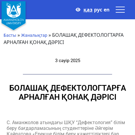
қаз
рус
en
»
»
БОЛАШАҚ ДЕФЕКТОЛОГТАРҒА
Басты
Жаналықтар
АРНАЛҒАН ҚОНАҚ ДӘРІСІ
3 сәуір 2025
БОЛАШАҚ ДЕФЕКТОЛОГТАРҒА
АРНАЛҒАН ҚОНАҚ ДӘРІСІ
С. Аманжолов атындағы ШҚУ “Дефектология” білім
беру бағдарламасының студенттеріне Әйгерім
Қайратова «Ерекше білім беру қажеттіліктері бар