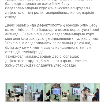
балаларға арналған жеке білім беру
бағдарламаларын құру және жүзеге асырудағы
дефектологтың рөлі» тақырыбында қонақ дәрісін
өткізді.
Дәріс барысында дефектологтың ерекше білім беру
қажеттіліктері бар балаларға көмек көрсетудегі рөлі
айтылды. Жеке білім беру бағдарламаларын құру
мен оны іске асырудың маңыздылығы талқыланды.
Жеке білім бағдарламасы әр баланың дамуына,
білім алу мүмкіндігін ашуға қаншалықты ықпал
ететіндігі түсіндірілді.
Тәжірибелі мамандардың дәрісі болашақ
дефектологтардың білімін арттырып, келешек
жұмыстарынДа қолдануға үлес қосады.