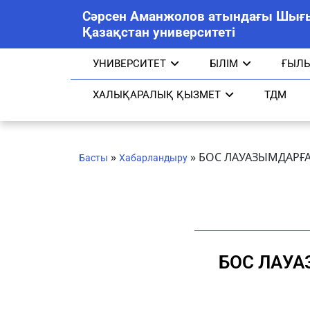
Сәрсен Аманжолов атындағы Шығ
Қазақстан университеті
УНИВЕРСИТЕТ
БІЛІМ
ҒЫЛ
ХАЛЫҚАРАЛЫҚ ҚЫЗМЕТ
ТДМ
»
»
БОС ЛАУАЗЫМДАРҒА
Басты
Хабарландыру
БОС ЛАУА