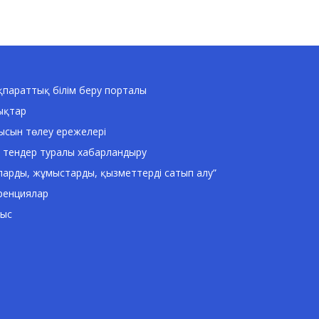
параттық білім беру порталы
ықтар
ысын төлеу ережелері
 тендер туралы хабарландыру
ларды, жұмыстарды, қызметтерді сатып алу”
ренциялар
ныс