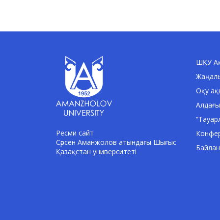
ШҚУ Ақ
Жаңал
Оқу ақ
Алдағы
“Тауар
Ресми сайт
Конфе
Сәрсен Аманжолов атындағы Шығыс
Байла
Қазақстан университеті