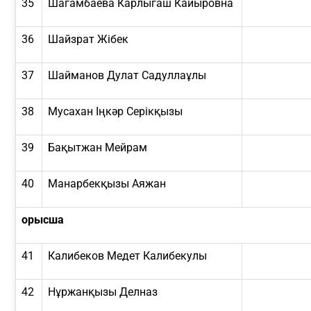
35
Шагамбаева Карлыгаш Кайыровна
36
Шайзрат Жібек
37
Шайманов Дулат Садуллаұлы
38
Мусахан Іңкәр Серікқызы
39
Бақытжан Мейрам
40
Манарбекқызы Аяжан
орысша
41
Калибеков Медет Калибекулы
42
Нұржанқызы Делназ