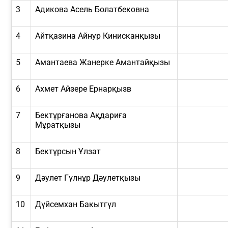
3
Адикова Асель Болатбековна
4
Айтқазина Айнур Кинисканқызы
5
Амантаева Жанерке Амантайқызы
6
Ахмет Айзере Ернарқызв
7
Бектұрғанова Ақдариға
Мұратқызы
8
Бектұрсын Ұлзат
9
Дәулет Гүлнұр Дәулетқызы
10
Дүйсемхан Бакытгүл