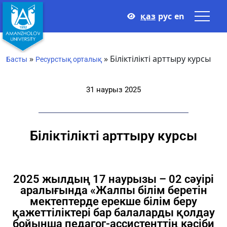
қаз
рус
en
»
»
Біліктілікті арттыру курсы
Басты
Ресурстық орталық
31 наурыз 2025
Біліктілікті арттыру курсы
2025 жылдың 17 наурызы – 02 сәуірі
аралығында «Жалпы білім беретін
мектептерде ерекше білім беру
қажеттіліктері бар балаларды қолдау
бойынша педагог-ассистенттің кәсіби