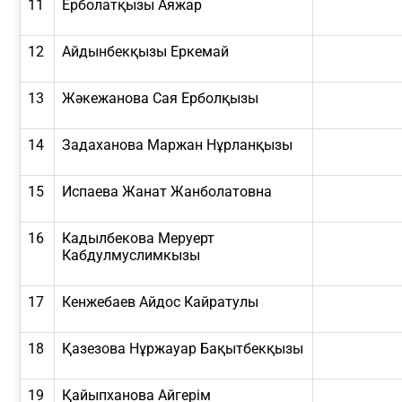
11
Ерболатқызы Аяжар
12
Айдынбекқызы Еркемай
13
Жәкежанова Сая Ерболқызы
14
Задаханова Маржан Нұрланқызы
15
Испаева Жанат Жанболатовна
16
Кадылбекова Меруерт
Кабдулмуслимкызы
17
Кенжебаев Айдос Кайратулы
18
Қазезова Нұржауар Бақытбекқызы
19
Қайыпханова Айгерім