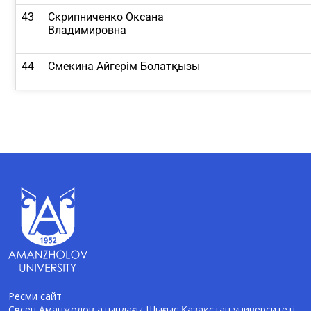
43
Скрипниченко Оксана
Владимировна
44
Смекина Айгерім Болатқызы
Ресми сайт
Сәрсен Аманжолов атындағы Шығыс Қазақстан университеті