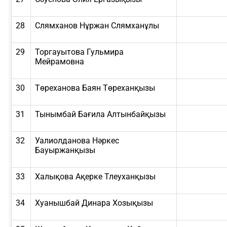
28
Слямханов Нұржан Слямханұлы
29
Торгауытова Гульмира
Мейрамовна
30
Төреханова Баян Төреханқызы
31
Тынымбай Бағила Алтынбайқызы
32
Уалиолданова Нәркес
Бауыржанқызы
33
Халықова Ақерке Тлеуханқызы
34
Хуанышбай Динара Хозықызы