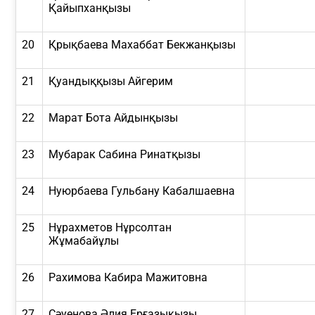
Қайыпханқызы
20
Қрықбаева Махаббат Бекжанқызы
21
Қуандыққызы Айгерим
22
Марат Бота Айдынқызы
23
Мубарак Сабина Ринатқызы
24
Нуюрбаева Гульбану Кабалшаевна
25
Нұрахметов Нұрсолтан
Жұмабайұлы
26
Рахимова Кабира Мажитовна
27
Сәуенова Әлия Ерғазықызы