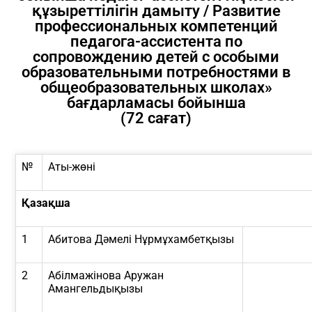
құзыреттілігін дамыту / Развитие
профессиональных компетенций
педагога-ассистента по
сопровождению детей с особыми
образовательными потребностями в
общеобразовательных школах»
бағдарламасы бойынша
(72 сағат)
№
Аты-жөні
Қазақша
1
Абитова Дәмелі Нұрмұхамбетқызы
2
Абілмажінова Аружан
Амангельдықызы