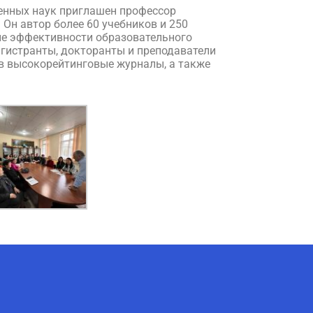
венных наук приглашен профессор
 Он автор более 60 учебников и 250
ие эффективности образовательного
гистранты, докторанты и преподаватели
 в высокорейтинговые журналы, а также
AI-Talapker
Помощник Amanzholov University
Здравствуйте! Я AI-Talapker —
помощник ВКУ им. Сарсена