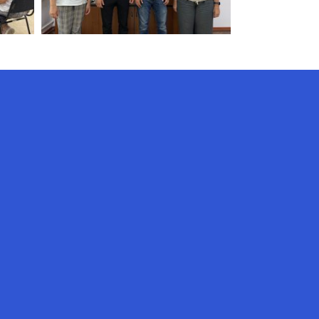
AI-Talapker
Amanzholov University көмекшісі
Сәлем! Мен AI-Talapker — Сәрсен
Аманжолов атындағы Шығыс
Қазақстан университеті (ШҚУ)
көмекшісімін. Бакалавриат,
магистратура, докторантура
туралы сұрақтарыңызға жауап
беремін.