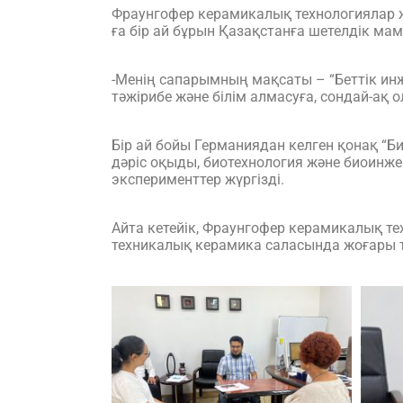
Фраунгофер керамикалық технологиялар 
ға бір ай бұрын Қазақстанға шетелдік ма
-Менің сапарымның мақсаты – “Беттік ин
тәжірибе және білім алмасуға, сондай-ақ 
Бір ай бойы Германиядан келген қонақ 
дәріс оқыды, биотехнология және биоинж
эксперименттер жүргізді.
Айта кетейік, Фраунгофер керамикалық т
техникалық керамика саласында жоғары ти