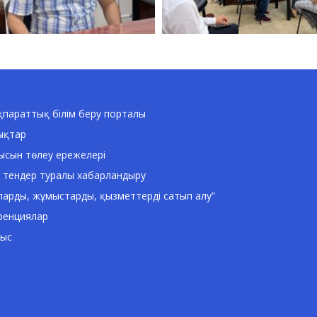
параттық білім беру порталы
ықтар
ысын төлеу ережелері
 тендер туралы хабарландыру
ларды, жұмыстарды, қызметтерді сатып алу”
ренциялар
ныс