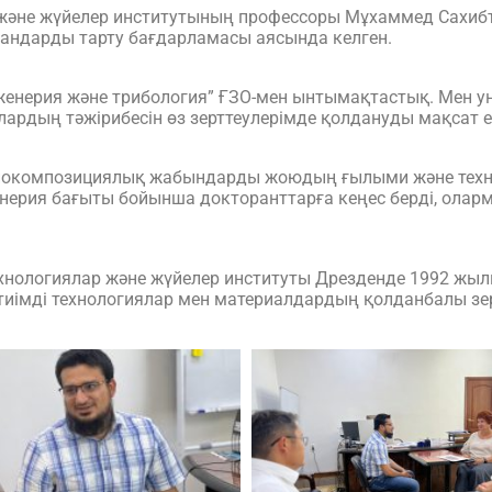
және жүйелер институтының профессоры Мұхаммед Сахиб
мандарды тарту бағдарламасы аясында келген.
женерия және трибология” ҒЗО-мен ынтымақтастық. Мен у
олардың тәжірибесін өз зерттеулерімде қолдануды мақсат е
“Биокомпозициялық жабындарды жоюдың ғылыми және техн
енерия бағыты бойынша докторанттарға кеңес берді, олар
ехнологиялар және жүйелер институты Дрезденде 1992 жы
імді технологиялар мен материалдардың қолданбалы зертт