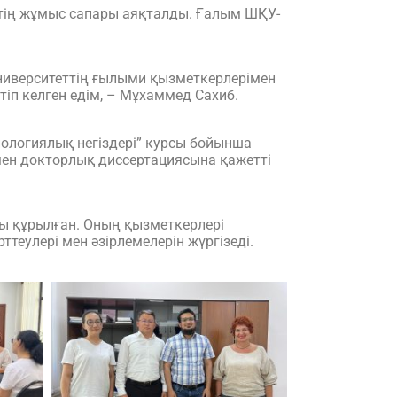
тің жұмыс сапары аяқталды. Ғалым ШҚУ-
ниверситеттің ғылыми қызметкерлерімен
тіп келген едім, – Мұхаммед Сахиб.
ологиялық негіздері” курсы бойынша
мен докторлық диссертациясына қажетті
лы құрылған. Оның қызметкерлері
еулері мен әзірлемелерін жүргізеді.