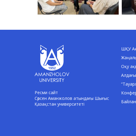
ШҚУ Ақ
Жаңал
Оқу ақ
Алдағы
“Тауар
Ресми сайт
Конфе
Сәрсен Аманжолов атындағы Шығыс
Байла
Қазақстан университеті