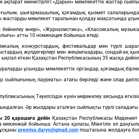
 ақпарат министрлігі «Дарын» мемлекеттік жастар сыйл
ылым, шығармашылық, қоғамдық қызмет салаларында же
ды жастарды мемлекет тарапынан қолдау мақсатында ұсы
бейнелеу өнері», «Журналистика», «Классикалық музыка»
лығы» атты 10 номинация бойынша өтеді.
икалық конкурстардың, фестивальдар мен түрлі шара
ыстардың жүлдегерлері мен жеңімпаздары, сондай-ақ қы
а ықпал еткен Қазақстан Республикасының 35 жасқа дейінг
аларды ұсынуды мемлекеттiк органдар, қоғамдық бiрлестi
р сыйлығының лауреаты» атағы беріледі және олар дипло
бликасының Тәуелсіздік күнін мерекелеу аясында өткізіл
ндалған. Әр жылдары аталған сыйлықты түрлі саладағы 3
 20 қарашаға дейін
Қазақстан Республикасы Мәдениет 
мекенжай бойынша: Астана қаласы, Мәнгілік ел даңғылы 
нұсқаны
premiya.daryn@gmail.com
поштасына жолдауға бола