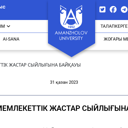
ыс
ЫМ
ТАЛАПКЕРГЕ
AI-SANA
ЖОҒАРЫ М
ТТІК ЖАСТАР СЫЙЛЫҒЫНА БАЙҚАУЫ
31 қазан 2023
МЕМЛЕКЕТТІК ЖАСТАР СЫЙЛЫҒЫН