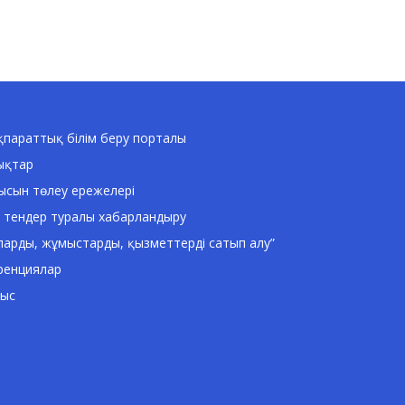
параттық білім беру порталы
ықтар
ысын төлеу ережелері
 тендер туралы хабарландыру
ларды, жұмыстарды, қызметтерді сатып алу”
ренциялар
ныс