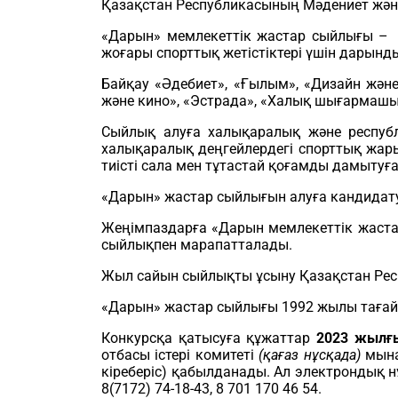
Қазақстан Республикасының Мәдениет және
«Дарын» мемлекеттік жастар сыйлығы – ғ
жоғары спорттық жетістіктері үшін дарын
Байқау «Әдебиет», «Ғылым», «Дизайн және 
және кино», «Эстрада», «Халық шығармашы
Сыйлық алуға халықаралық және республ
халықаралық деңгейлердегі спорттық жар
тиісті сала мен тұтастай қоғамды дамытуғ
«Дарын» жастар сыйлығын алуға кандидатур
Жеңімпаздарға «Дарын мемлекеттік жаста
сыйлықпен марапатталады.
Жыл сайын сыйлықты ұсыну Қазақстан Респу
«Дарын» жастар сыйлығы 1992 жылы тағайы
Конкурсқа қатысуға құжаттар
2023 жылғы
отбасы істері комитеті
(қағаз нұсқада)
мына 
кіреберіс) қабылданады. Ал электрондық 
8(7172) 74-18-43, 8 701 170 46 54.