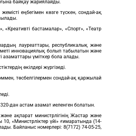
ығына байқау жариялайды.
мiстi еңбегімен көзге түскен, сондай-ақ
нылады.
, «Креативті бастамалар», «Спорт», «Театр
лардың лауреаттары, республикалық және
зметі инновациялық болып табылатын және
і азаматтары үміткер бола алады.
ктердің өкілдері жүргiзедi.
ммен, төсбелгілермен сондай-ақ қаржылай
еді.
20-дан астам азамат иеленген болатын.
және ақпарат министрлігінің Жастар және
10, «Министрліктер үйі» ғимаратында (14-
ды. Байланыс номерлері: 8(7172) 74-05-25,