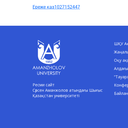
Ереже каз1027152447
ШҚУ Ақ
Жаңал
Оқу ақ
Алдағы
“Тауар
Ресми сайт
Конфе
Сәрсен Аманжолов атындағы Шығыс
Байла
Қазақстан университеті