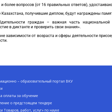
и более вопросов (от 16 правильных ответов), удостаива
е Казахстана, получившие диплом, будут награждены пам
бдит
ельности граждан – важная часть
национальной
стие в дикта
нте и проверить свои знания».
вне зависимости от возраста и сферы деятельности присое
сти.
ационно – образовательный портал ВКУ
ти
а оплаты за обучение
ение о предстоящем тендере
ки Товаров, работ, услуг» по науке