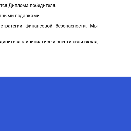
ются Диплома победителя.
ятными подарками.
 стратегии финансовой безопасности. Мы
диниться к инициативе и внести свой вклад
AI-Talapker
Помощник Amanzholov University
Здравствуйте! Я AI-Talapker —
помощник ВКУ им. Сарсена
Аманжолова (ВКУ). Отвечу на
вопросы о поступлении в
бакалавриат, магистратуру и
докторантуру.