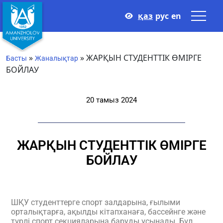
қаз
рус
en
»
»
ЖАРҚЫН СТУДЕНТТІК ӨМІРГЕ
Басты
Жаналықтар
БОЙЛАУ
20 тамыз 2024
ЖАРҚЫН СТУДЕНТТІК ӨМІРГЕ
БОЙЛАУ
ШҚУ студенттерге спорт залдарына, ғылыми
орталықтарға, ақылды кітапханаға, бассейнге және
түрлі спорт секцияларына баруды ұсынады. Бұл