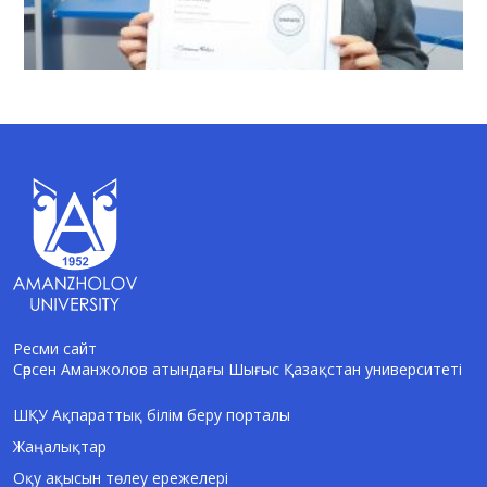
Ресми сайт
Сәрсен Аманжолов атындағы Шығыс Қазақстан университеті
AI-Talapker
Amanzholov University көмекшісі
ШҚУ Ақпараттық білім беру порталы
Жаңалықтар
Сәлем! Мен AI-Talapker — Сәрсен
Аманжолов атындағы Шығыс Қазақстан
Оқу ақысын төлеу ережелері