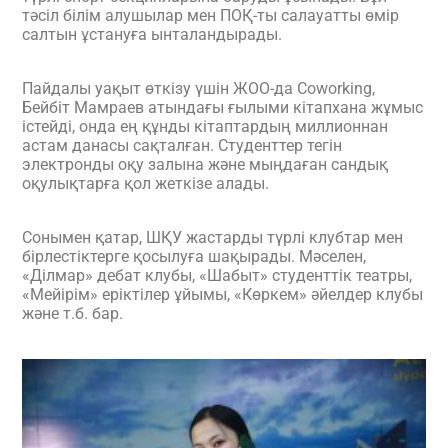
тәсіл білім алушылар мен ПОҚ-ты салауатты өмір
салтын ұстануға ынталандырады.
Пайдалы уақыт өткізу үшін ЖОО-да Coworking,
Бейбіт Мамраев атындағы ғылыми кітапхана жұмыс
істейді, онда ең құнды кітаптардың миллионнан
астам данасы сақталған. Студенттер тегін
электронды оқу залына және мыңдаған сандық
оқулықтарға қол жеткізе алады.
Сонымен қатар, ШҚУ жастарды түрлі клубтар мен
бірлестіктерге қосылуға шақырады. Мәселен,
«Ділмар» дебат клубы, «Шабыт» студенттік театры,
«Мейірім» еріктілер ұйымы, «Көркем» әйелдер клубы
және т.б. бар.